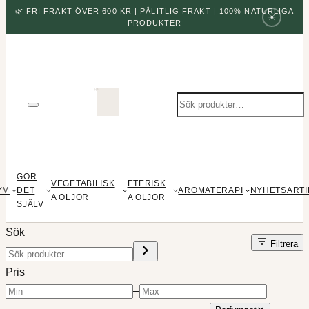
🌿 FRI FRAKT ÖVER 600 KR | PÅLITLIG FRAKT | 100% NATURLIGA
☀
PRODUKTER
Sök
produkter
GÖR
VEGETABILISK
ETERISK
YM
DET
AROMATERAPI
NYHETSARTI
A OLJOR
A OLJOR
SJÄLV
Sök
Filtrera
Pris
–