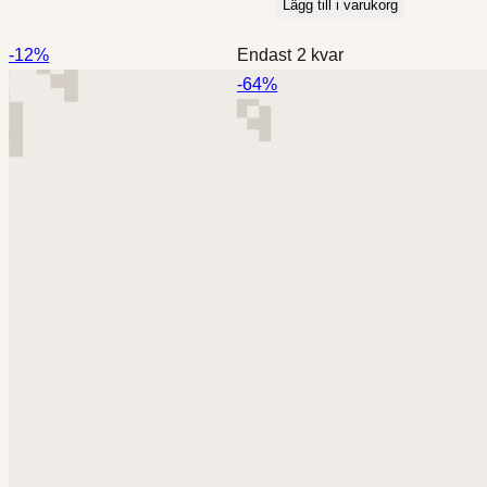
Lägg till i varukorg
Rea:
-12%
Endast 2 kvar
12%
Rea:
-64%
rabatt
64%
rabatt