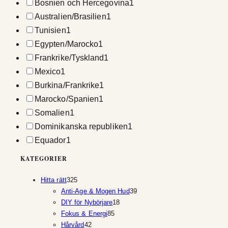
Bosnien och Hercegovina
1
Australien/Brasilien
1
Tunisien
1
Egypten/Marocko
1
Frankrike/Tyskland
1
Mexico
1
Burkina/Frankrike
1
Marocko/Spanien
1
Somalien
1
Dominikanska republiken
1
Equador
1
KATEGORIER
325
Hitta rätt
325
produkter
39
Anti-Age & Mogen Hud
39
18
produkter
DIY för Nybörjare
18
85
produkter
Fokus & Energi
85
42
produkter
Hårvård
42