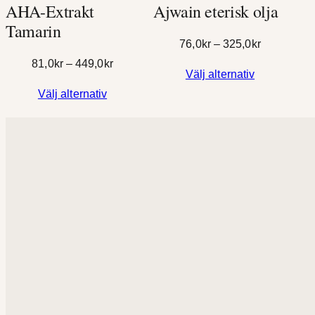
AHA-Extrakt
Ajwain eterisk olja
Tamarin
Prisinterval
76,0
kr
–
325,0
kr
76,0kr
Prisintervall:
81,0
kr
–
449,0
kr
Välj alternativ
till
81,0kr
Välj alternativ
325,0kr
till
449,0kr