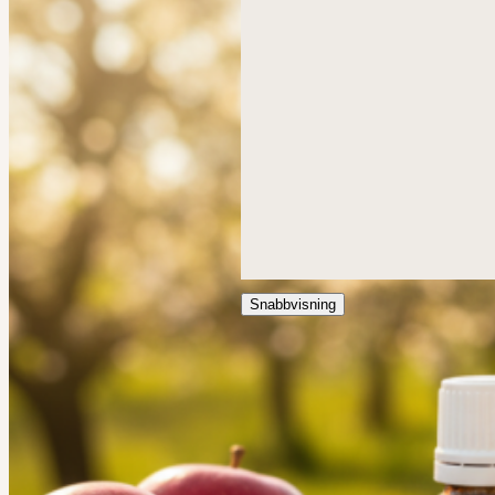
Snabbvisning
Aprikoskärnolja
Kallpressad
Ekologisk
Prisinterva
170,0
kr
–
545,0
kr