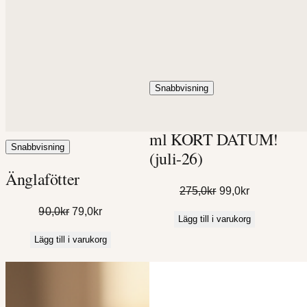
Snabbvisning
Ansiktspeeling 50
ml KORT DATUM!
Snabbvisning
(juli-26)
Änglafötter
Det
Det
275,0
kr
99,0
kr
ursprungliga
nuvarande
Det
Det
90,0
kr
79,0
kr
Lägg till i varukorg
priset
priset
ursprungliga
nuvarande
Lägg till i varukorg
var:
är:
priset
priset
275,0kr.
99,0kr.
var:
är:
90,0kr.
79,0kr.