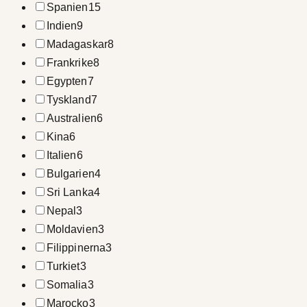
Spanien
15
Indien
9
Madagaskar
8
Frankrike
8
Egypten
7
Tyskland
7
Australien
6
Kina
6
Italien
6
Bulgarien
4
Sri Lanka
4
Nepal
3
Moldavien
3
Filippinerna
3
Turkiet
3
Somalia
3
Marocko
3