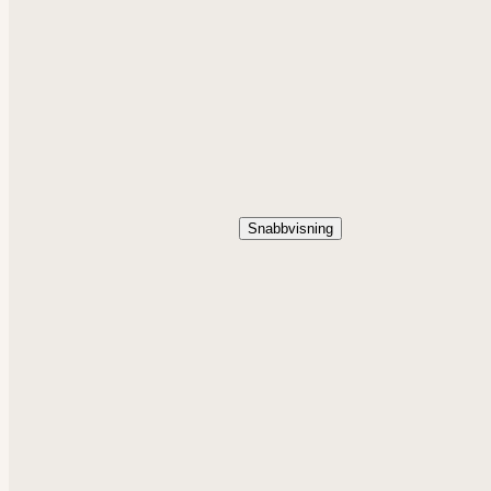
Snabbvisning
Aromalampa Eden
Höst
129,0
kr
Lägg till i varukorg