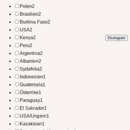
Polen
2
Brasilien
2
Burkina Faso
2
USA
2
Kenya
2
Ekologiskt
Peru
2
Argentina
2
Albanien
2
Sydafrika
2
Indonesien
1
Guatemala
1
Österrike
1
Paraguay
1
El Salvador
1
USA/Ungern
1
Kazakstan
1