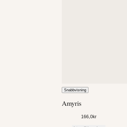
Snabbvisning
Amyris
166,0
kr