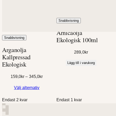
Snabbvisning
Arnicaolja
Ekologisk 100ml
Snabbvisning
Arganolja
289,0
kr
Kallpressad
Ekologisk
Lägg till i varukorg
Prisintervall:
159,0
kr
–
345,0
kr
159,0kr
Välj alternativ
till
345,0kr
Endast 2 kvar
Endast 1 kvar