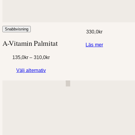
AHA Ansiktscreme
50 ml
Snabbvisning
330,0
kr
A-Vitamin Palmitat
Läs mer
Prisintervall:
135,0
kr
–
310,0
kr
135,0kr
Välj alternativ
till
310,0kr