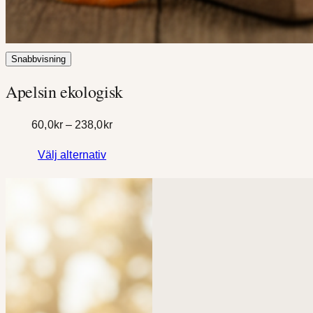
Snabbvisning
Apelsin ekologisk
Prisintervall:
60,0
kr
–
238,0
kr
60,0kr
Välj alternativ
till
238,0kr