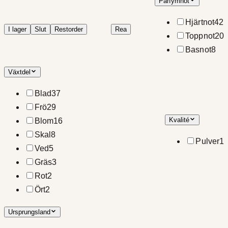
Parfymnot
Hjärtnot
42
I lager
Slut
Restorder
Rea
Toppnot
20
Basnot
8
Växtdel
Blad
37
Frö
29
Kvalité
Blom
16
Skal
8
Pulver
1
Ved
5
Gräs
3
Rot
2
Ört
2
Ursprungsland