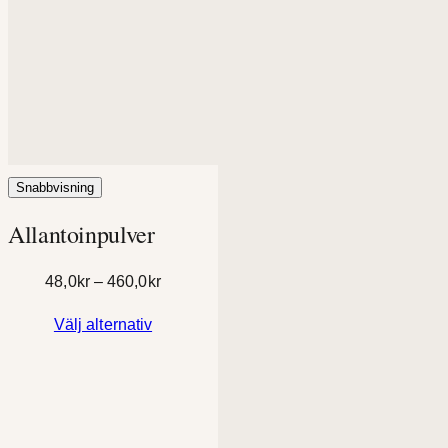
Snabbvisning
Allantoinpulver
Prisintervall:
48,0
kr
–
460,0
kr
48,0kr
Välj alternativ
till
460,0kr