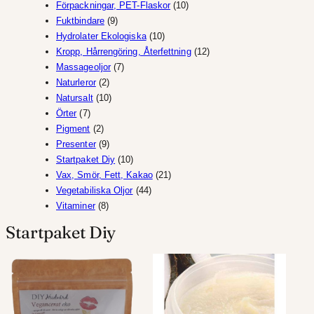
10
produkter
Förpackningar, PET-Flaskor
10
9
produkter
Fuktbindare
9
produkter
10
Hydrolater Ekologiska
10
produkter
12
Kropp, Hårrengöring, Återfettning
12
7
produkter
Massageoljor
7
2
produkter
Naturleror
2
produkter
10
Natursalt
10
7
produkter
Örter
7
produkter
2
Pigment
2
produkter
9
Presenter
9
produkter
10
Startpaket Diy
10
produkter
21
Vax, Smör, Fett, Kakao
21
44
produkter
Vegetabiliska Oljor
44
8
produkter
Vitaminer
8
produkter
Startpaket Diy