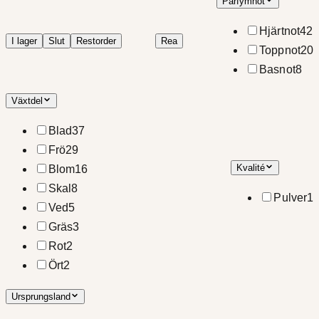
Parfymnot
Hjärtnot
42
I lager
Slut
Restorder
Rea
Toppnot
20
Basnot
8
Växtdel
Blad
37
Frö
29
Kvalité
Blom
16
Skal
8
Pulver
1
Ved
5
Gräs
3
Rot
2
Ört
2
Ursprungsland