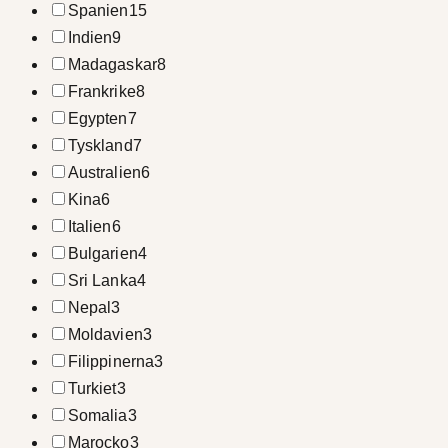
Spanien
15
Indien
9
Madagaskar
8
Frankrike
8
Egypten
7
Tyskland
7
Australien
6
Kina
6
Italien
6
Bulgarien
4
Sri Lanka
4
Nepal
3
Moldavien
3
Filippinerna
3
Turkiet
3
Somalia
3
Marocko
3