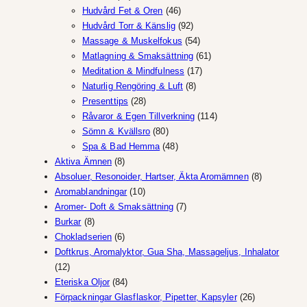
produkter
46
Hudvård Fet & Oren
46
produkter
92
Hudvård Torr & Känslig
92
produkter
54
Massage & Muskelfokus
54
produkter
61
Matlagning & Smaksättning
61
17
produkter
Meditation & Mindfulness
17
8
produkter
Naturlig Rengöring & Luft
8
28
produkter
Presenttips
28
produkter
114
Råvaror & Egen Tillverkning
114
80
produkter
Sömn & Kvällsro
80
produkter
48
Spa & Bad Hemma
48
8
produkter
Aktiva Ämnen
8
produkter
8
Absoluer, Resonoider, Hartser, Äkta Aromämnen
8
10
produkter
Aromablandningar
10
produkter
7
Aromer- Doft & Smaksättning
7
8
produkter
Burkar
8
produkter
6
Chokladserien
6
produkter
Doftkrus, Aromalyktor, Gua Sha, Massageljus, Inhalator
12
12
produkter
84
Eteriska Oljor
84
produkter
26
Förpackningar Glasflaskor, Pipetter, Kapsyler
26