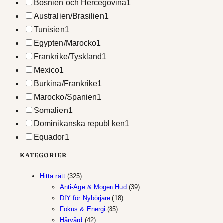
Bosnien och Hercegovina
1
Australien/Brasilien
1
Tunisien
1
Egypten/Marocko
1
Frankrike/Tyskland
1
Mexico
1
Burkina/Frankrike
1
Marocko/Spanien
1
Somalien
1
Dominikanska republiken
1
Equador
1
KATEGORIER
325
Hitta rätt
325
produkter
39
Anti-Age & Mogen Hud
39
18
produkter
DIY för Nybörjare
18
85
produkter
Fokus & Energi
85
42
produkter
Hårvård
42