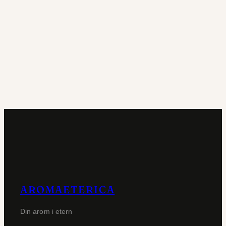
AROMAETERICA
Din arom i etern