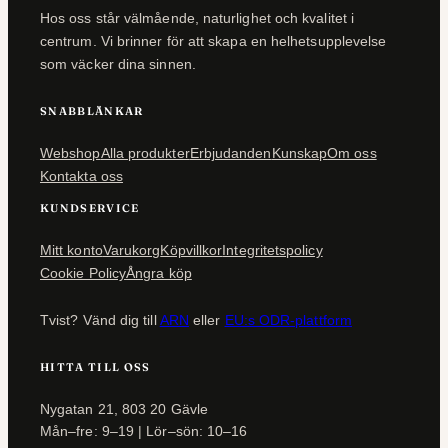
Hos oss står välmående, naturlighet och kvalitet i
centrum. Vi brinner för att skapa en helhetsupplevelse
som väcker dina sinnen.
SNABBLÄNKAR
Webshop
Alla produkter
Erbjudanden
Kunskap
Om oss
Kontakta oss
KUNDSERVICE
Mitt konto
Varukorg
Köpvillkor
Integritetspolicy
Cookie Policy
Ångra köp
Tvist? Vänd dig till
ARN
eller
EU:s ODR-plattform
HITTA TILL OSS
Nygatan 21, 803 20 Gävle
Mån–fre: 9–19 | Lör–sön: 10–16