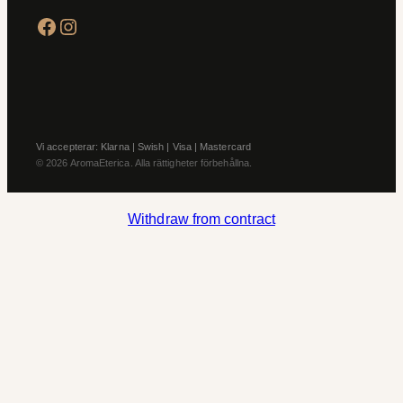
Facebook
Instagram
Vi accepterar: Klarna | Swish | Visa | Mastercard
© 2026 AromaEterica. Alla rättigheter förbehållna.
Withdraw from contract