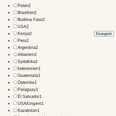
Polen
2
Brasilien
2
Burkina Faso
2
USA
2
Kenya
2
Ekologiskt
Peru
2
Argentina
2
Albanien
2
Sydafrika
2
Indonesien
1
Guatemala
1
Österrike
1
Paraguay
1
El Salvador
1
USA/Ungern
1
Kazakstan
1