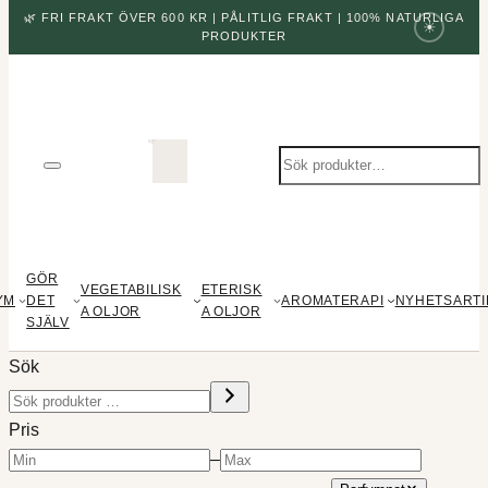
🌿 FRI FRAKT ÖVER 600 KR | PÅLITLIG FRAKT | 100% NATURLIGA
☀
PRODUKTER
Sök
produkter
GÖR
VEGETABILISK
ETERISK
YM
DET
AROMATERAPI
NYHETSARTI
A OLJOR
A OLJOR
SJÄLV
Sök
Pris
–