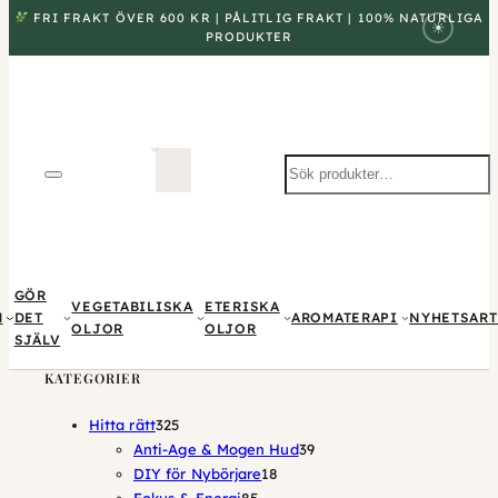
FRI FRAKT ÖVER 600 KR | PÅLITLIG FRAKT | 100% NATURLIGA
☀
PRODUKTER
Sök
produkter
GÖR
VEGETABILISKA
ETERISKA
M
DET
AROMATERAPI
NYHETSART
OLJOR
OLJOR
SJÄLV
KATEGORIER
325
Hitta rätt
325
produkter
39
Anti-Age & Mogen Hud
39
18
produkter
DIY för Nybörjare
18
85
produkter
Fokus & Energi
85