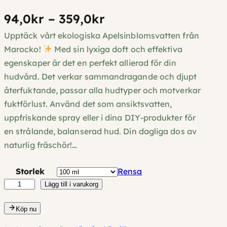
P
94,0
kr
–
359,0
kr
Upptäck vårt ekologiska Apelsinblomsvatten från
r
Marocko!
Med sin lyxiga doft och effektiva
i
egenskaper är det en perfekt allierad för din
hudvård. Det verkar sammandragande och djupt
s
återfuktande, passar alla hudtyper och motverkar
i
fuktförlust. Använd det som ansiktsvatten,
n
uppfriskande spray eller i dina DIY-produkter för
en strålande, balanserad hud. Din dagliga dos av
t
naturlig fräschör!…
e
Storlek
Rensa
r
A
Lägg till i varukorg
v
p
Köp nu
e
a
l