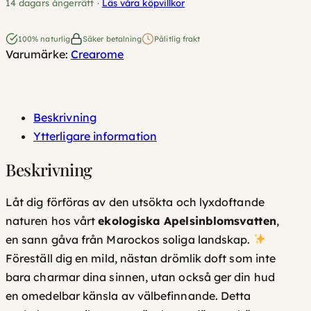
14 dagars ångerrätt ·
Läs våra köpvillkor
l
s
i
100% naturlig
Säker betalning
Pålitlig frakt
l
Varumärke:
Crearome
n
:
b
l
9
o
Beskrivning
4
m
Ytterligare information
s
,
Beskrivning
v
0
a
Låt dig förföras av den utsökta och
lyxdoftande
t
k
naturen hos vårt
ekologiska Apelsinblomsvatten
,
t
r
en sann gåva från Marockos soliga landskap.
e
Föreställ dig en mild, nästan drömlik doft som inte
n
t
bara charmar dina sinnen, utan också ger din hud
E
i
en omedelbar känsla av välbefinnande. Detta
k