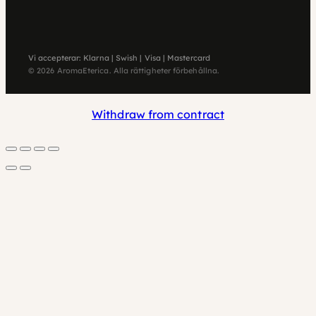
Vi accepterar: Klarna | Swish | Visa | Mastercard
© 2026 AromaEterica. Alla rättigheter förbehållna.
Withdraw from contract