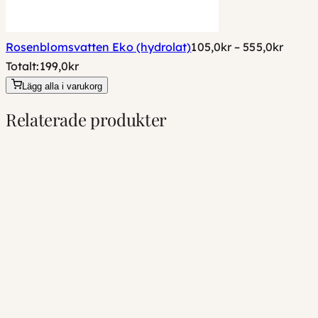
Prisint
Rosenblomsvatten Eko (hydrolat)
105,0
kr
–
555,0
kr
105,0k
Totalt:
199,0
kr
till
Lägg alla i varukorg
555,0k
Relaterade produkter