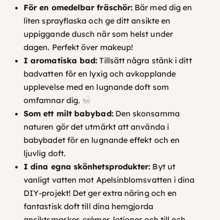
För en omedelbar fräschör:
Bär med dig en
liten sprayflaska och ge ditt ansikte en
uppiggande dusch när som helst under
dagen. Perfekt över makeup!
I aromatiska bad:
Tillsätt några stänk i ditt
badvatten för en lyxig och avkopplande
upplevelse med en lugnande doft som
omfamnar dig.
Som ett milt babybad:
Den skonsamma
naturen gör det utmärkt att använda i
babybadet för en lugnande effekt och en
ljuvlig doft.
I dina egna skönhetsprodukter:
Byt ut
vanligt vatten mot Apelsinblomsvatten i dina
DIY-projekt! Det ger extra näring och en
fantastisk doft till dina hemgjorda
ansiktsmasker, crèmer, lotioner och till och