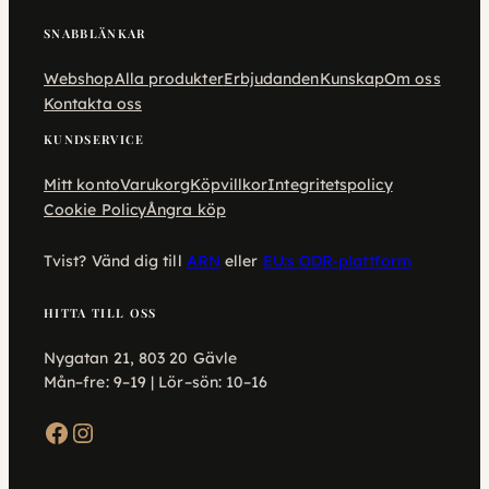
SNABBLÄNKAR
Webshop
Alla produkter
Erbjudanden
Kunskap
Om oss
Kontakta oss
KUNDSERVICE
Mitt konto
Varukorg
Köpvillkor
Integritetspolicy
Cookie Policy
Ångra köp
Tvist? Vänd dig till
ARN
eller
EU:s ODR-plattform
HITTA TILL OSS
Nygatan 21, 803 20 Gävle
Mån–fre: 9–19 | Lör–sön: 10–16
Facebook
Instagram