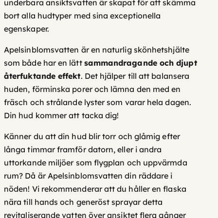
underbara ansiktsvatten är skapat för att skämma
o
l
bort
alla hudtyper
med sina exceptionella
l
l
egenskaper.
o
g
3
Apelsinblomsvatten är en naturlig skönhetshjälte
i
som både har en lätt
sammandragande och djupt
5
s
återfuktande effekt
. Det hjälper till att balansera
k
9
huden, förminska porer och lämna den med en
m
fräsch och strålande lyster som varar hela dagen.
,
ä
Din hud kommer att tacka dig!
n
0
g
Känner du att din hud blir torr och glåmig efter
k
d
långa timmar framför datorn, eller i andra
uttorkande miljöer som flygplan och uppvärmda
r
rum?
Då är Apelsinblomsvatten din räddare i
nöden! Vi rekommenderar att du håller en flaska
nära till hands och generöst sprayar detta
revitaliserande vatten över ansiktet flera gånger