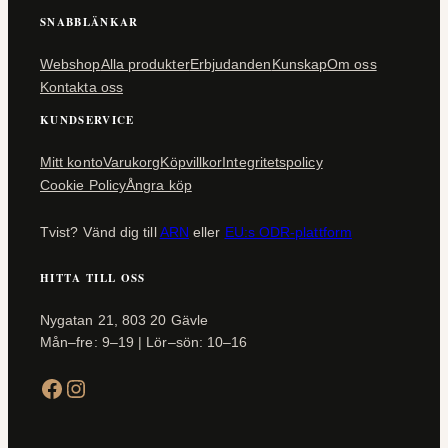
SNABBLÄNKAR
Webshop
Alla produkter
Erbjudanden
Kunskap
Om oss
Kontakta oss
KUNDSERVICE
Mitt konto
Varukorg
Köpvillkor
Integritetspolicy
Cookie Policy
Ångra köp
Tvist? Vänd dig till
ARN
eller
EU:s ODR-plattform
HITTA TILL OSS
Nygatan 21, 803 20 Gävle
Mån–fre: 9–19 | Lör–sön: 10–16
Facebook
Instagram