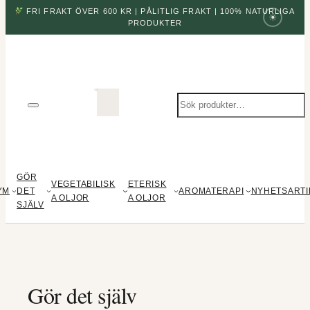
FRI FRAKT ÖVER 600 KR | PÅLITLIG FRAKT | 100% NATURLIGA
☀
PRODUKTER
Sök
produkter
GÖR
VEGETABILISK
ETERISK
YM
DET
AROMATERAPI
NYHETSARTI
A OLJOR
A OLJOR
SJÄLV
Gör det själv