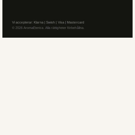
Vi accepterar: Klarna | Swish | Visa | Mastercard
© 2026 AromaEterica. Alla rättigheter förbehållna.