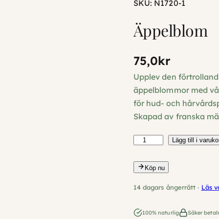
SKU:
N1720-1
Äppelblom
75,0
kr
Upplev den förtrollan
äppelblommor med vår E
för hud- och hårvårdsp
Skapad av franska mäs
Ä
Lägg till i varuko
p
p
Köp nu
e
14 dagars ångerrätt ·
Läs v
l
b
100% naturlig
Säker betal