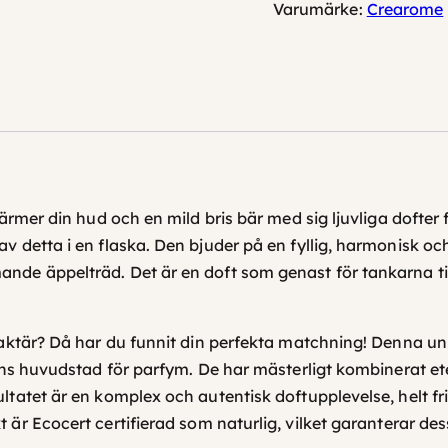
l
Varumärke:
Crearome
o
m
m
ä
n
g
d
ärmer din hud och en mild bris bär med sig ljuvliga dofter 
v detta i en flaska. Den bjuder på en fyllig, harmonisk 
de äppelträd. Det är en doft som genast för tankarna til
aktär? Då har du funnit din perfekta matchning! Denna uni
ns huvudstad för parfym. De har mästerligt kombinerat eter
atet är en komplex och autentisk doftupplevelse, helt fri 
t är
Ecocert certifierad
som naturlig, vilket garanterar des