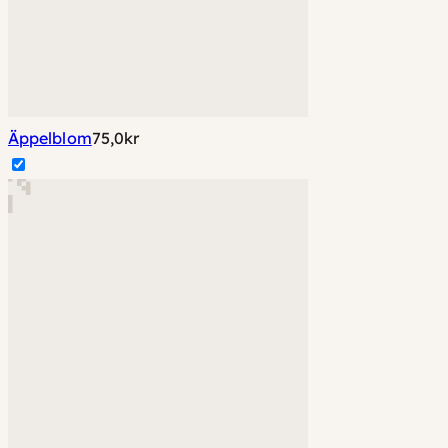
Äppelblom
75,0
kr