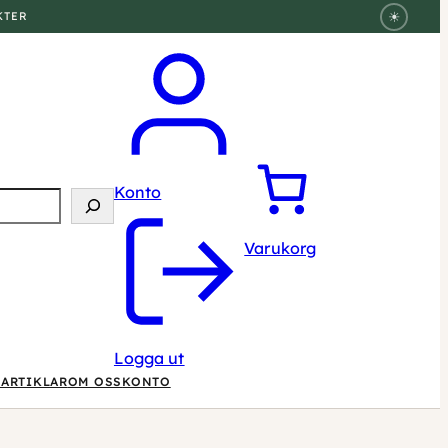
☀
KTER
Konto
Varukorg
Logga ut
ARTIKLAR
OM OSS
KONTO