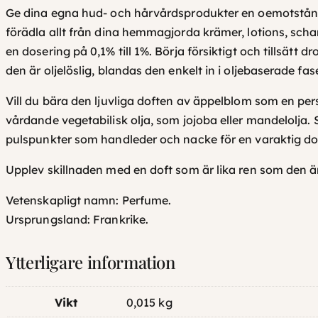
Ge dina egna hud- och hårvårdsprodukter en oemotståndlig
förädla allt från dina hemmagjorda krämer, lotions, scha
en dosering på 0,1% till 1%. Börja försiktigt och tillsätt d
den är oljelöslig, blandas den enkelt in i oljebaserade fas
Vill du bära den ljuvliga doften av äppelblom som en pe
vårdande vegetabilisk olja, som jojoba eller mandelolja. 
pulspunkter som handleder och nacke för en varaktig do
Upplev skillnaden med en doft som är lika ren som den ä
Vetenskapligt namn:
Perfume.
Ursprungsland:
Frankrike.
Ytterligare information
Vikt
0,015 kg