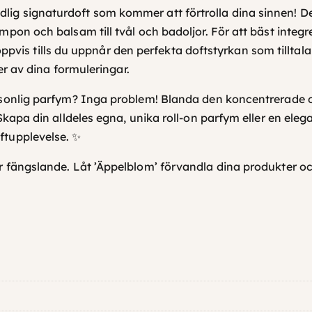
 signaturdoft som kommer att förtrolla dina sinnen! Denna
mpon och balsam till tvål och badoljor. För att bäst integ
roppvis tills du uppnår den perfekta doftstyrkan som tilltala
er av dina formuleringar.
rsonlig parfym? Inga problem! Blanda den koncentrerade o
Skapa din alldeles egna, unika roll-on parfym eller en ele
ftupplevelse. ✨
r fängslande. Låt ’Äppelblom’ förvandla dina produkter oc