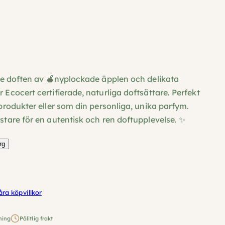
de doften av 🍎nyplockade äpplen och delikata
cocert certifierade, naturliga doftsättare. Perfekt
rodukter eller som din personliga, unika parfym.
tare för en autentisk och ren doftupplevelse. ✨
rg
åra köpvillkor
ning
Pålitlig frakt