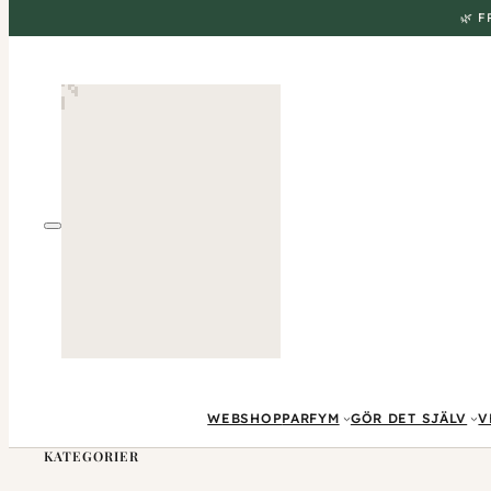
🌿 
WEBSHOP
PARFYM
GÖR DET SJÄLV
V
KATEGORIER