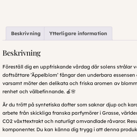
Beskrivning
Ytterligare information
Beskrivning
Föreställ dig en uppfriskande vårdag där solens strålar v
doftsättare ’Äppelblom’ fångar den underbara essensen a
varsamt möter den delikata och friska aromen av blomman
renhet och välbefinnande. 🍎🌸
Är du trött på syntetiska dofter som saknar djup och kar
arbete från skickliga franska parfymörer i Grasse, världe
CO2 växttextrakt och naturligt omvandlade råvaror. Result
komponenter. Du kan känna dig trygg i att denna produk