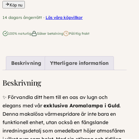
o
Köp nu
m
14 dagars ångerrätt ·
Läs våra köpvillkor
a
l
100% naturlig
Säker betalning
Pålitlig frakt
a
m
p
Beskrivning
Ytterligare information
a
G
u
Beskrivning
l
d
✨ Förvandla ditt hem till en oas av lugn och
m
elegans med vår
exklusiva Aromalampa i Guld
.
ä
Denna makalösa värmespridare är inte bara en
n
funktionell enhet, utan också en fängslande
g
inredningsdetalj som omedelbart höjer atmosfären
d
i vilket rum som helst. Med sin
stilrena och tidlösa