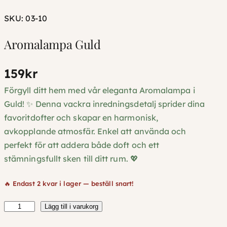
SKU:
03-10
Aromalampa Guld
159
kr
Förgyll ditt hem med vår eleganta Aromalampa i
Guld! ✨ Denna vackra inredningsdetalj sprider dina
favoritdofter och skapar en harmonisk,
avkopplande atmosfär. Enkel att använda och
perfekt för att addera både doft och ett
stämningsfullt sken till ditt rum. 💖
🔥 Endast 2 kvar i lager — beställ snart!
A
Lägg till i varukorg
r