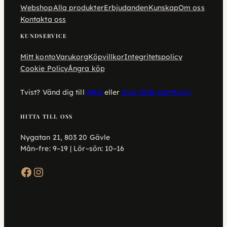
Webshop
Alla produkter
Erbjudanden
Kunskap
Om oss
Kontakta oss
KUNDSERVICE
Mitt konto
Varukorg
Köpvillkor
Integritetspolicy
Cookie Policy
Ångra köp
Tvist? Vänd dig till
ARN
eller
EU:s ODR-plattform
HITTA TILL OSS
Nygatan 21, 803 20 Gävle
Mån–fre: 9–19 | Lör–sön: 10–16
Facebook
Instagram