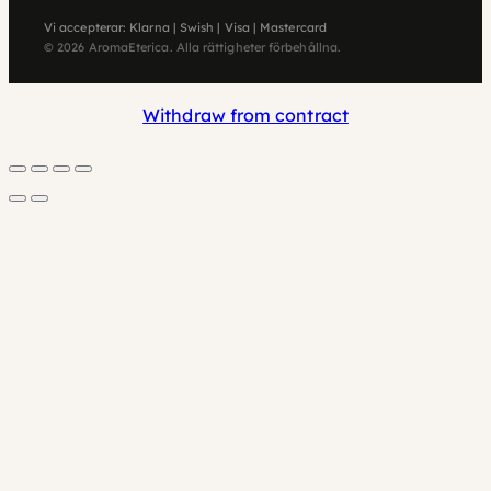
Vi accepterar: Klarna | Swish | Visa | Mastercard
© 2026 AromaEterica. Alla rättigheter förbehållna.
Withdraw from contract