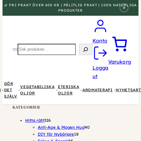
🌿 FRI FRAKT ÖVER 600 KR | PÅLITLIG FRAKT | 100% NATURLIGA
☀
PRODUKTER
Konto
Sök
produkter
Varukorg
Logga
ut
GÖR
VEGETABILISKA
ETERISKA
M
DET
AROMATERAPI
NYHETSART
OLJOR
OLJOR
SJÄLV
KATEGORIER
326
Hitta rätt
326
produkter
40
Anti-Age & Mogen Hud
40
18
produkter
DIY för Nybörjare
18
85
produkter
Fokus & Energi
85