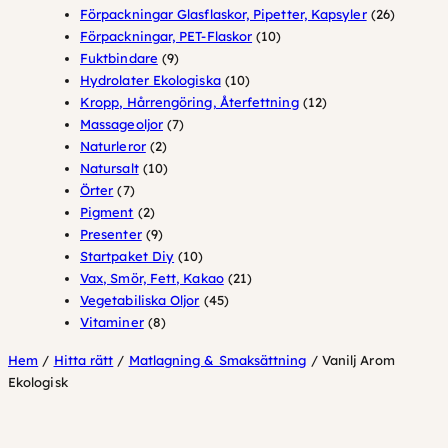
produkter
26
Förpackningar Glasflaskor, Pipetter, Kapsyler
26
10
produkte
Förpackningar, PET-Flaskor
10
9
produkter
Fuktbindare
9
produkter
10
Hydrolater Ekologiska
10
produkter
12
Kropp, Hårrengöring, Återfettning
12
7
produkter
Massageoljor
7
2
produkter
Naturleror
2
produkter
10
Natursalt
10
7
produkter
Örter
7
produkter
2
Pigment
2
produkter
9
Presenter
9
produkter
10
Startpaket Diy
10
produkter
21
Vax, Smör, Fett, Kakao
21
45
produkter
Vegetabiliska Oljor
45
8
produkter
Vitaminer
8
produkter
Hem
/
Hitta rätt
/
Matlagning & Smaksättning
/ Vanilj Arom
Ekologisk