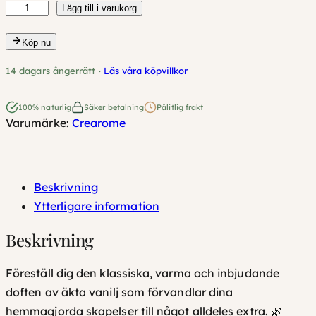
V
Lägg till i varukorg
a
Köp nu
n
i
14 dagars ångerrätt ·
Läs våra köpvillkor
l
j
100% naturlig
Säker betalning
Pålitlig frakt
Varumärke:
Crearome
A
r
o
m
Beskrivning
E
Ytterligare information
k
Beskrivning
o
l
Föreställ dig den klassiska, varma och inbjudande
o
doften av äkta vanilj som förvandlar dina
g
hemmagjorda skapelser till något alldeles extra. 🌿
i