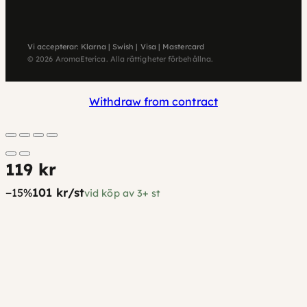
Vi accepterar: Klarna | Swish | Visa | Mastercard
© 2026 AromaEterica. Alla rättigheter förbehållna.
Withdraw from contract
119 kr
101 kr/st
−15%
vid köp av 3+ st