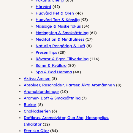
42
produkter
Hårvård
42
produkter
46
Hudvård Fet & Oren
46
produkter
93
Hudvård Torr & Känslig
93
produkter
54
Massage & Muskelfokus
54
produkter
61
Matlagning & Smaksättning
61
17
produkter
Meditation & Mindfulness
17
8
produkter
Naturlig Rengöring & Luft
8
28
produkter
Presenttips
28
produkter
114
Råvaror & Egen Tillverkning
114
80
produkter
Sömn & Kvällsro
80
produkter
48
Spa & Bad Hemma
48
8
produkter
Aktiva Ämnen
8
produkter
8
Absoluer, Resonoider, Hartser, Äkta Aromämnen
8
10
produk
Aromablandningar
10
produkter
7
Aromer- Doft & Smaksättning
7
8
produkter
Burkar
8
produkter
6
Chokladserien
6
produkter
Doftkrus, Aromalyktor, Gua Sha, Massageljus,
12
Inhalator
12
produkter
84
Eteriska Oljor
84