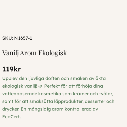
SKU:
N1657-1
Vanilj Arom Ekologisk
119
kr
Upplev den ljuvliga doften och smaken av äkta
ekologisk vanilj! 🌿 Perfekt för att förhöja dina
vattenbaserade kosmetika som krämer och tvålar,
samt för att smaksätta läpprodukter, desserter och
drycker. En mångsidig arom kontrollerad av
EcoCert.