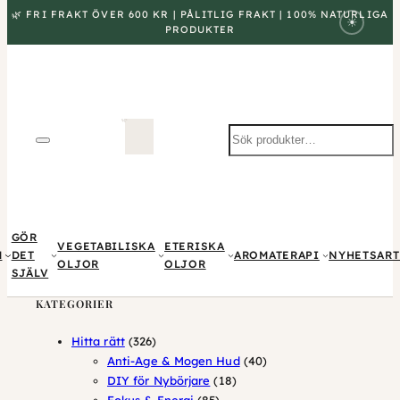
🌿 FRI FRAKT ÖVER 600 KR | PÅLITLIG FRAKT | 100% NATURLIGA
☀
PRODUKTER
Sök
produkter
GÖR
VEGETABILISKA
ETERISKA
M
DET
AROMATERAPI
NYHETSART
OLJOR
OLJOR
SJÄLV
KATEGORIER
326
Hitta rätt
326
produkter
40
Anti-Age & Mogen Hud
40
18
produkter
DIY för Nybörjare
18
85
produkter
Fokus & Energi
85