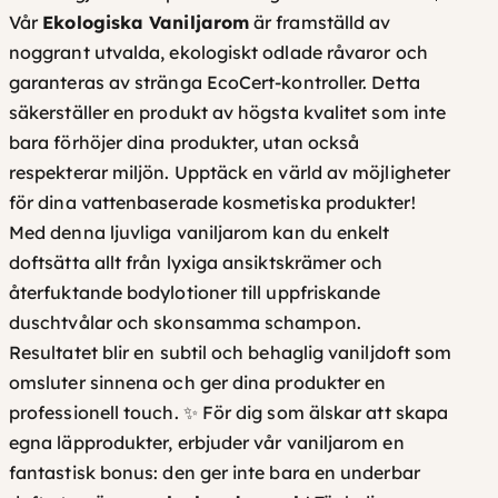
Vår
Ekologiska Vaniljarom
är framställd av
s
noggrant utvalda, ekologiskt odlade råvaror och
k
garanteras av stränga EcoCert-kontroller. Detta
m
säkerställer en produkt av högsta kvalitet som inte
ä
bara förhöjer dina produkter, utan också
n
respekterar miljön. Upptäck en värld av möjligheter
g
för dina vattenbaserade kosmetiska produkter!
d
Med denna ljuvliga vaniljarom kan du enkelt
doftsätta allt från lyxiga
ansiktskrämer
och
återfuktande
bodylotioner
till uppfriskande
duschtvålar
och skonsamma
schampon
.
Resultatet blir en subtil och behaglig vaniljdoft som
omsluter sinnena och ger dina produkter en
professionell touch. ✨ För dig som älskar att skapa
egna läpprodukter, erbjuder vår vaniljarom en
fantastisk bonus: den ger inte bara en underbar