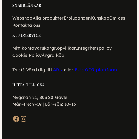
SNABBLÄNKAR
Webshop
Alla produkter
Erbjudanden
Kunskap
Om oss
Kontakta oss
KUNDSERVICE
Mitt konto
Varukorg
Köpvillkor
Integritetspolicy
Cookie Policy
Ångra köp
Tvist? Vänd dig till
ARN
eller
EU:s ODR-plattform
HITTA TILL OSS
Nygatan 21, 803 20 Gävle
Mån–fre: 9–19 | Lör–sön: 10–16
Facebook
Instagram