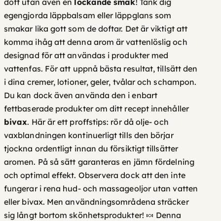
doft utan även en
lockande smak
! Tänk dig
egengjorda läppbalsam eller läppglans som
smakar lika gott som de doftar. Det är viktigt att
komma ihåg att denna arom är
vattenlöslig
och
designad för att användas i produkter med
vattenfas. För att uppnå bästa resultat, tillsätt den
i dina cremer, lotioner, geler, tvålar och schampon.
Du kan dock även använda den i enbart
fettbaserade produkter om ditt recept innehåller
bivax
. Här är ett proffstips: rör då olje- och
vaxblandningen kontinuerligt tills den börjar
tjockna ordentligt innan du försiktigt tillsätter
aromen. På så sätt garanteras en jämn fördelning
och optimal effekt. Observera dock att den
inte
fungerar
i rena hud- och massageoljor utan vatten
eller bivax. Men användningsområdena sträcker
sig långt bortom skönhetsprodukter! 🍬 Denna