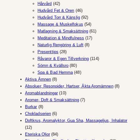
42
produkter
Hårvård
42
produkter
46
Hudvård Fet & Oren
46
produkter
92
Hudvård Torr & Känslig
92
produkter
54
Massage & Muskelfokus
54
produkter
61
Matlagning & Smaksättning
61
17
produkter
Meditation & Mindfulness
17
8
produkter
Naturlig Rengöring & Luft
8
28
produkter
Presenttips
28
produkter
114
Råvaror & Egen Tillverkning
114
80
produkter
Sömn & Kvällsro
80
produkter
48
Spa & Bad Hemma
48
8
produkter
Aktiva Ämnen
8
produkter
8
Absoluer, Resonoider, Hartser, Äkta Aromämnen
8
10
produkter
Aromablandningar
10
produkter
7
Aromer- Doft & Smaksättning
7
8
produkter
Burkar
8
produkter
6
Chokladserien
6
produkter
Doftkrus, Aromalyktor, Gua Sha, Massageljus, Inhalator
12
12
produkter
84
Eteriska Oljor
84