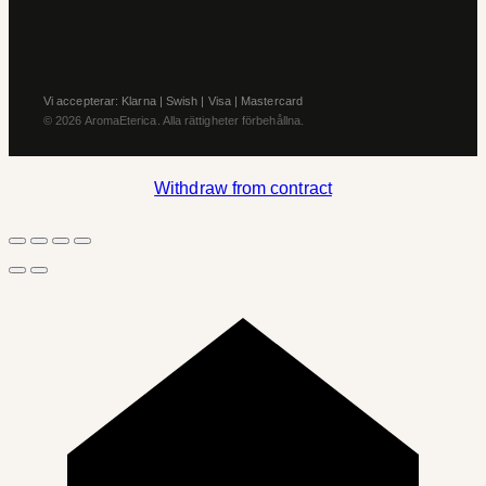
Vi accepterar: Klarna | Swish | Visa | Mastercard
© 2026 AromaEterica. Alla rättigheter förbehållna.
Withdraw from contract