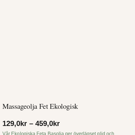
Massageolja Fet Ekologisk
P
129,0
kr
–
459,0
kr
Vår Ekologiska Feta Basolja ger överlägset glid och