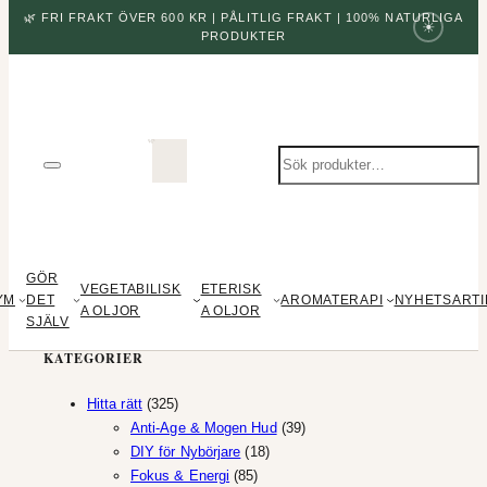
🌿 FRI FRAKT ÖVER 600 KR | PÅLITLIG FRAKT | 100% NATURLIGA
☀
PRODUKTER
Sök
produkter
GÖR
VEGETABILISK
ETERISK
YM
DET
AROMATERAPI
NYHETSARTI
A OLJOR
A OLJOR
SJÄLV
KATEGORIER
325
Hitta rätt
325
produkter
39
Anti-Age & Mogen Hud
39
18
produkter
DIY för Nybörjare
18
85
produkter
Fokus & Energi
85