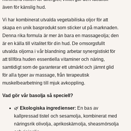
ä
l
även för känslig hud.
n
4
g
Vi har kombinerat utvalda vegetabiliska oljor för att
d
skapa en unik basprodukt som sticker ut på marknaden.
5
Denna rika formula är mer än bara en massageolja; den
9
är en källa till vitalitet för din hud. De omsorgsfullt
utvalda oljorna i vår blandning arbetar synergistiskt för
,
att tillföra huden essentiella vitaminer och näring,
0
samtidigt som de garanterar ett utmärkt och jämnt glid
för alla typer av massage, från terapeutisk
k
muskelbearbetning till mjuk avkoppling.
r
Vad gör vår basolja så speciell?
🌿
Ekologiska ingredienser:
En bas av
kallpressad tistel och sesamolja, kombinerat med
näringsrik olivolja, aprikoskärnolja, sheasmörsolja