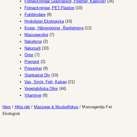
produkter
26
Förpackningar Glasflaskor, Pipetter, Kapsyler
26
10
produkter
Förpackningar, PET-Flaskor
10
9
produkter
Fuktbindare
9
produkter
10
Hydrolater Ekologiska
10
produkter
12
Kropp, Hårrengöring, Återfettning
12
7
produkter
Massageoljor
7
2
produkter
Naturleror
2
produkter
10
Natursalt
10
7
produkter
Örter
7
produkter
2
Pigment
2
produkter
9
Presenter
9
produkter
10
Startpaket Diy
10
produkter
21
Vax, Smör, Fett, Kakao
21
44
produkter
Vegetabiliska Oljor
44
8
produkter
Vitaminer
8
produkter
Hem
/
Hitta rätt
/
Massage & Muskelfokus
/ Massageolja Fet
Ekologisk