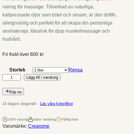
r
näring för massage. Tillverkad av naturliga,
i
kallpressade oljor som tistel och sesam, är den doftfri,
s
allergivänlig och perfekt för att skapa din personliga
aromaterapi. Idealisk för djup muskelmassage och
i
hudvård.
n
Fri frakt över 600 kr
t
Storlek
Rensa
e
Lägg till i varukorg
M
r
a
Köp nu
s
v
s
14 dagars ångerrätt ·
Läs våra köpvillkor
a
a
g
l
100% naturlig
Säker betalning
Pålitlig frakt
Varumärke:
Crearome
e
l