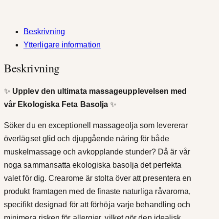
o
:
l
j
Beskrivning
1
a
Ytterligare information
2
F
Beskrivning
e
9
t
✨
Upplev den ultimata massageupplevelsen med
,
E
vår Ekologiska Feta Basolja
✨
k
0
o
Söker du en exceptionell massageolja som levererar
k
l
överlägset glid och djupgående näring för både
o
r
muskelmassage och avkopplande stunder? Då är vår
g
noga sammansatta ekologiska basolja det perfekta
t
i
valet för dig. Crearome är stolta över att presentera en
s
i
produkt framtagen med de finaste naturliga råvarorna,
k
specifikt designad för att förhöja varje behandling och
l
m
minimera risken för allergier, vilket gör den idealisk