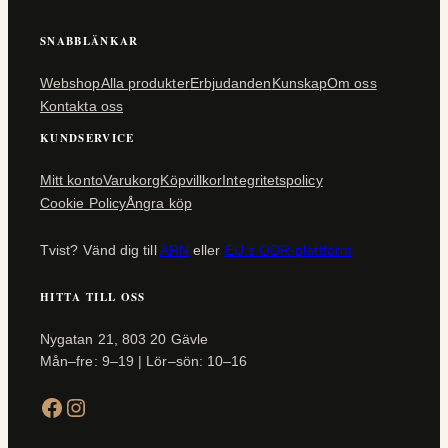
SNABBLÄNKAR
Webshop
Alla produkter
Erbjudanden
Kunskap
Om oss
Kontakta oss
KUNDSERVICE
Mitt konto
Varukorg
Köpvillkor
Integritetspolicy
Cookie Policy
Ångra köp
Tvist? Vänd dig till
ARN
eller
EU:s ODR-plattform
HITTA TILL OSS
Nygatan 21, 803 20 Gävle
Mån–fre: 9–19 | Lör–sön: 10–16
Facebook
Instagram