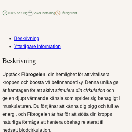
o
g
100% naturlig
Säker betalning
Pålitlig frakt
e
l
1
Beskrivning
0
Ytterligare information
0
Beskrivning
m
l
Upptäck
Fibrogelen
, din hemlighet för att vitalisera
m
kroppen och boosta välbefinnandet! 🌿 Denna unika gel
ä
är framtagen för att aktivt
stimulera din cirkulation
och
n
ge en djupt värmande känsla som sprider sig behagligt i
g
muskulaturen. Du förtjänar att känna dig pigg och full av
d
energi, och Fibrogelen är här för att stötta din kropps
naturliga förmåga att hantera obehag relaterat till
nedsatt blodcirkulation.