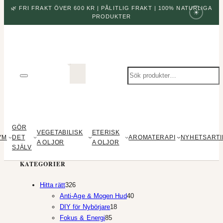
🌿 FRI FRAKT ÖVER 600 KR | PÅLITLIG FRAKT | 100% NATURLIGA
☀
PRODUKTER
Sök
produkter
GÖR
VEGETABILISK
ETERISK
YM
DET
AROMATERAPI
NYHETSARTI
A OLJOR
A OLJOR
SJÄLV
KATEGORIER
326
Hitta rätt
326
produkter
40
Anti-Age & Mogen Hud
40
18
produkter
DIY för Nybörjare
18
85
produkter
Fokus & Energi
85