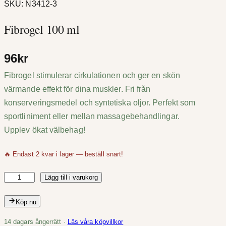
SKU:
N3412-3
Fibrogel 100 ml
96
kr
Fibrogel stimulerar cirkulationen och ger en skön
värmande effekt för dina muskler. Fri från
konserveringsmedel och syntetiska oljor. Perfekt som
sportliniment eller mellan massagebehandlingar.
Upplev ökat välbehag!
🔥 Endast 2 kvar i lager — beställ snart!
Lägg till i varukorg
F
i
Köp nu
b
r
14 dagars ångerrätt ·
Läs våra köpvillkor