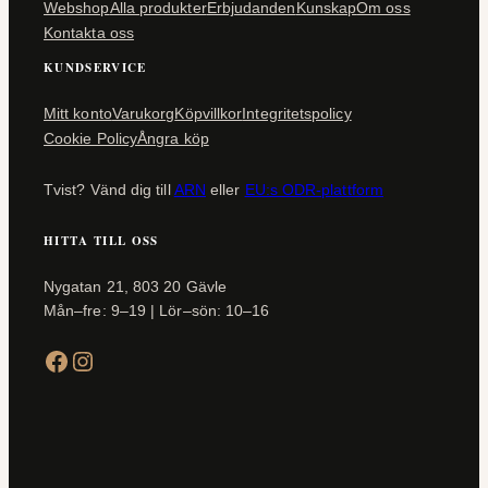
Webshop
Alla produkter
Erbjudanden
Kunskap
Om oss
Kontakta oss
KUNDSERVICE
Mitt konto
Varukorg
Köpvillkor
Integritetspolicy
Cookie Policy
Ångra köp
Tvist? Vänd dig till
ARN
eller
EU:s ODR-plattform
HITTA TILL OSS
Nygatan 21, 803 20 Gävle
Mån–fre: 9–19 | Lör–sön: 10–16
Facebook
Instagram