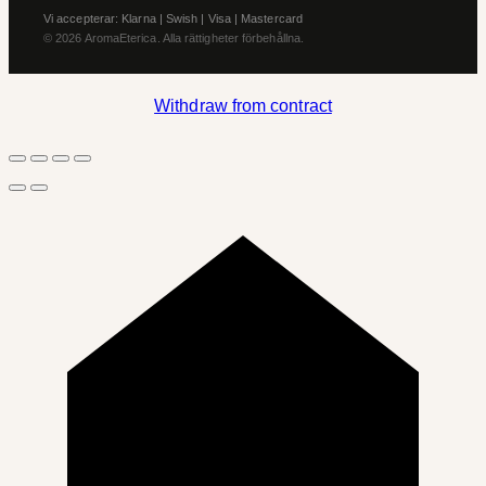
Vi accepterar: Klarna | Swish | Visa | Mastercard
© 2026 AromaEterica. Alla rättigheter förbehållna.
Withdraw from contract