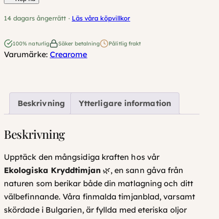
d
14 dagars ångerrätt ·
Läs våra köpvillkor
d
t
100% naturlig
Säker betalning
Pålitlig frakt
i
Varumärke:
Crearome
m
j
a
Beskrivning
Ytterligare information
n
E
k
Beskrivning
o
l
Upptäck den mångsidiga kraften hos vår
o
Ekologiska Kryddtimjan
🌿, en sann gåva från
g
naturen som berikar både din matlagning och ditt
i
välbefinnande. Våra finmalda timjanblad, varsamt
s
skördade i Bulgarien, är fyllda med eteriska oljor