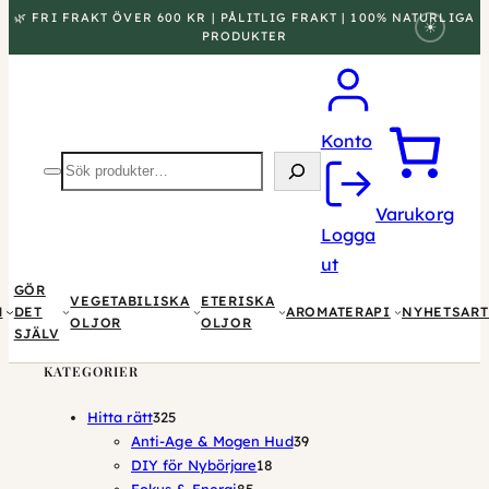
🌿 FRI FRAKT ÖVER 600 KR | PÅLITLIG FRAKT | 100% NATURLIGA
☀
PRODUKTER
Konto
Sök
produkter
Varukorg
Logga
ut
GÖR
VEGETABILISKA
ETERISKA
M
DET
AROMATERAPI
NYHETSART
OLJOR
OLJOR
SJÄLV
KATEGORIER
325
Hitta rätt
325
produkter
39
Anti-Age & Mogen Hud
39
18
produkter
DIY för Nybörjare
18
85
produkter
Fokus & Energi
85