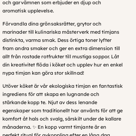
k
och garvämnen som erbjuder en djup och
m
aromatisk upplevelse.
ä
Förvandla dina grönsaksrätter, grytor och
n
marinader till kulinariska mästerverk med timjans
g
distinkta, varma smak. Dess örtiga toner lyfter
d
fram andra smaker och ger en extra dimension till
allt från rostade rotfrukter till mustiga soppor. Låt
din kreativitet flöda i köket och upplev hur en enkel
nypa timjan kan göra stor skillnad!
Utöver köket är vår ekologiska timjan en fantastisk
ingrediens för att skapa en lugnande och
stärkande kopp te. Njut av dess lenande
egenskaper som traditionellt har använts för att ge
komfort åt hals och svalg, särskilt under de kallare
månaderna. ✨ En kopp varmt timjante är en
perfekt ritual för avkoppling efter en lång dag.