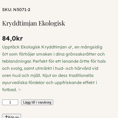
SKU:
N5071-2
Kryddtimjan Ekologisk
84,0
kr
Upptäck Ekologisk Kryddtimjan 🌿, en mångsidig
ört som förhöjer smaken i dina grönsaksrätter och
teblandningar. Perfekt för ett lenande örtte för hals
och svalg, samt utmärkt i hud- och hårvård vid
oren hud och mjäll. Njut av dess traditionella
ayurvediska fördelar och uppfriskande effekt i
fotbad. ✨
K
Lägg till i varukorg
r
y
Köp nu