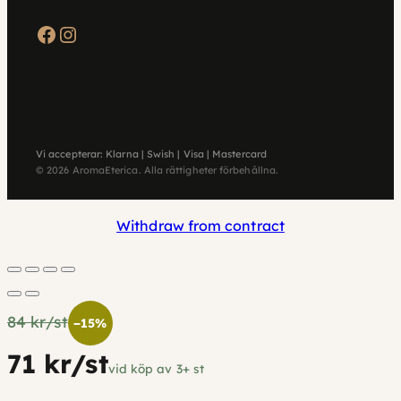
Facebook
Instagram
Vi accepterar: Klarna | Swish | Visa | Mastercard
© 2026 AromaEterica. Alla rättigheter förbehållna.
Withdraw from contract
84 kr/st
−15%
71 kr/st
vid köp av 3+ st