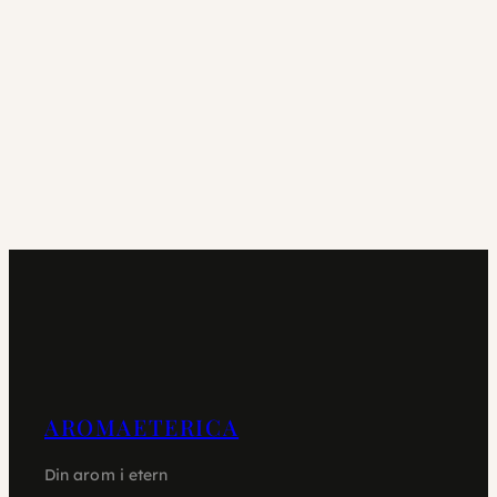
AROMAETERICA
Din arom i etern