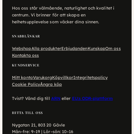
Hos oss står välmående, naturlighet och kvalitet i
centrum. Vi brinner för att skapa en
helhetsupplevelse som väcker dina sinnen.
SNABBLÄNKAR
Webshop
Alla produkter
Erbjudanden
Kunskap
Om oss
Kontakta oss
KUNDSERVICE
Mitt konto
Varukorg
Köpvillkor
Integritetspolicy
Cookie Policy
Ångra köp
Tvist? Vänd dig till
ARN
eller
EU:s ODR-plattform
HITTA TILL OSS
Nygatan 21, 803 20 Gävle
Mån–fre: 9–19 | Lör–sön: 10–16