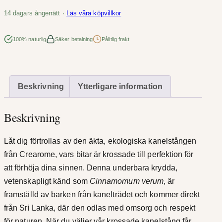
e
14 dagars ångerrätt ·
Läs våra köpvillkor
l
s
100% naturlig
Säker betalning
Pålitlig frakt
t
å
n
Beskrivning
Ytterligare information
g
b
Beskrivning
i
t
a
Låt dig förtrollas av den äkta, ekologiska kanelstången
r
från Crearome, vars bitar är krossade till perfektion för
ä
att förhöja dina sinnen. Denna underbara krydda,
k
vetenskapligt känd som
Cinnamomum verum
, är
t
framställd av barken från kanelträdet och kommer direkt
a
från Sri Lanka, där den odlas med omsorg och respekt
E
för naturen. När du väljer vår krossade kanelstång får