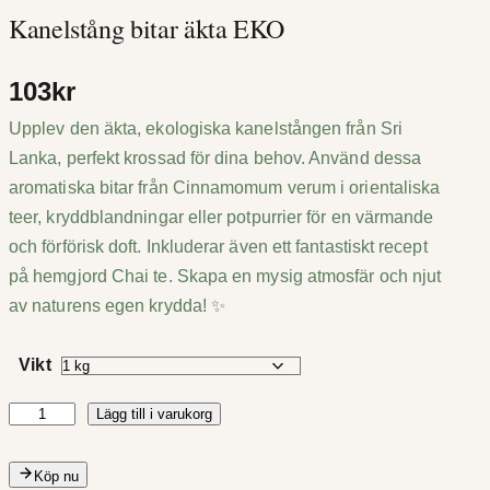
Kanelstång bitar äkta EKO
103
kr
Upplev den äkta, ekologiska kanelstången från Sri
Lanka, perfekt krossad för dina behov. Använd dessa
aromatiska bitar från Cinnamomum verum i orientaliska
teer, kryddblandningar eller potpurrier för en värmande
och förförisk doft. Inkluderar även ett fantastiskt recept
på hemgjord Chai te. Skapa en mysig atmosfär och njut
av naturens egen krydda! ✨
Vikt
Lägg till i varukorg
K
a
n
Köp nu