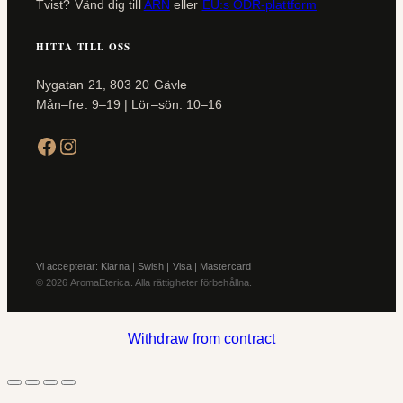
Tvist? Vänd dig till
ARN
eller
EU:s ODR-plattform
HITTA TILL OSS
Nygatan 21, 803 20 Gävle
Mån–fre: 9–19 | Lör–sön: 10–16
Facebook
Instagram
Vi accepterar: Klarna | Swish | Visa | Mastercard
© 2026 AromaEterica. Alla rättigheter förbehållna.
Withdraw from contract