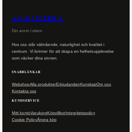
AROMAETERICA
Din arom i etern
Hos oss står välmående, naturlighet och kvalitet i
centrum. Vi brinner för att skapa en helhetsupplevelse
som väcker dina sinnen.
SNABBLÄNKAR
Webshop
Alla produkter
Erbjudanden
Kunskap
Om oss
Kontakta oss
KUNDSERVICE
Mitt konto
Varukorg
Köpvillkor
Integritetspolicy
Cookie Policy
Ångra köp