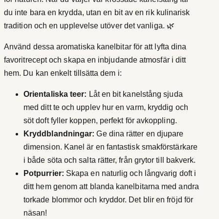
K
du inte bara en krydda, utan en bit av en rik kulinarisk
O
tradition och en upplevelse utöver det vanliga. 🌿
m
Använd dessa aromatiska kanelbitar för att lyfta dina
ä
favoritrecept och skapa en inbjudande atmosfär i ditt
n
hem. Du kan enkelt tillsätta dem i:
g
d
Orientaliska teer:
Låt en bit kanelstång sjuda
med ditt te och upplev hur en varm, kryddig och
söt doft fyller koppen, perfekt för avkoppling.
Kryddblandningar:
Ge dina rätter en djupare
dimension. Kanel är en fantastisk smakförstärkare
i både söta och salta rätter, från grytor till bakverk.
Potpurrier:
Skapa en naturlig och långvarig doft i
ditt hem genom att blanda kanelbitarna med andra
torkade blommor och kryddor. Det blir en fröjd för
näsan!