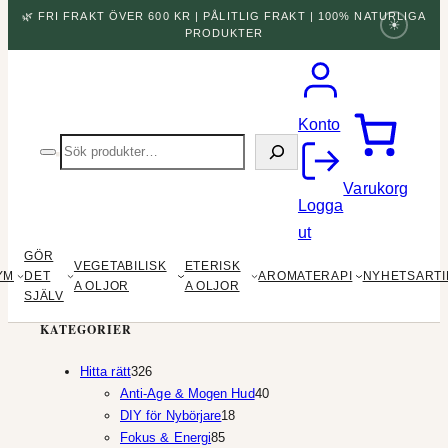
🌿 FRI FRAKT ÖVER 600 KR | PÅLITLIG FRAKT | 100% NATURLIGA
☀
PRODUKTER
Konto
Sök
produkter
Varukorg
Logga
ut
GÖR
VEGETABILISK
ETERISK
YM
DET
AROMATERAPI
NYHETSARTI
A OLJOR
A OLJOR
SJÄLV
KATEGORIER
326
Hitta rätt
326
produkter
40
Anti-Age & Mogen Hud
40
18
produkter
DIY för Nybörjare
18
85
produkter
Fokus & Energi
85