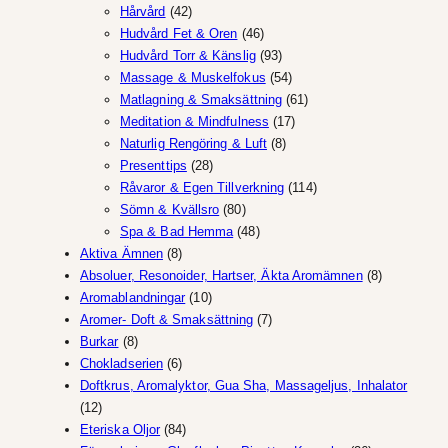
42
produkter
Hårvård
42
produkter
46
Hudvård Fet & Oren
46
produkter
93
Hudvård Torr & Känslig
93
produkter
54
Massage & Muskelfokus
54
produkter
61
Matlagning & Smaksättning
61
17
produkter
Meditation & Mindfulness
17
8
produkter
Naturlig Rengöring & Luft
8
28
produkter
Presenttips
28
produkter
114
Råvaror & Egen Tillverkning
114
80
produkter
Sömn & Kvällsro
80
produkter
48
Spa & Bad Hemma
48
8
produkter
Aktiva Ämnen
8
produkter
8
Absoluer, Resonoider, Hartser, Äkta Aromämnen
8
10
produkter
Aromablandningar
10
produkter
7
Aromer- Doft & Smaksättning
7
8
produkter
Burkar
8
produkter
6
Chokladserien
6
produkter
Doftkrus, Aromalyktor, Gua Sha, Massageljus, Inhalator
12
12
produkter
84
Eteriska Oljor
84