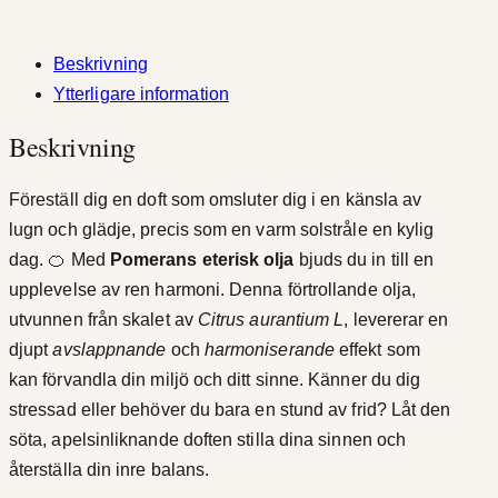
m
l
ä
Beskrivning
:
n
Ytterligare information
g
1
Beskrivning
d
1
Föreställ dig en doft som omsluter dig i en känsla av
7
lugn och glädje, precis som en varm solstråle en kylig
k
dag. 🍊 Med
Pomerans eterisk olja
bjuds du in till en
upplevelse av ren harmoni. Denna förtrollande olja,
r
utvunnen från skalet av
Citrus aurantium L
, levererar en
t
djupt
avslappnande
och
harmoniserande
effekt som
kan förvandla din miljö och ditt sinne. Känner du dig
i
stressad eller behöver du bara en stund av frid? Låt den
l
söta, apelsinliknande doften stilla dina sinnen och
återställa din inre balans.
l