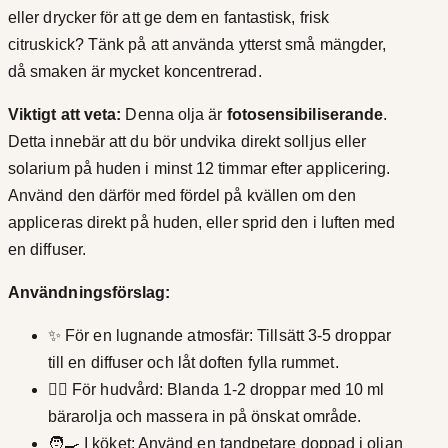
eller drycker för att ge dem en fantastisk, frisk
citruskick? Tänk på att använda ytterst små mängder,
då smaken är mycket koncentrerad.
Viktigt att veta:
Denna olja är
fotosensibiliserande
.
Detta innebär att du bör undvika direkt solljus eller
solarium på huden i minst 12 timmar efter applicering.
Använd den därför med fördel på kvällen om den
appliceras direkt på huden, eller sprid den i luften med
en diffuser.
Användningsförslag:
✨ För en lugnande atmosfär: Tillsätt 3-5 droppar
till en diffuser och låt doften fylla rummet.
💆‍♀️ För hudvård: Blanda 1-2 droppar med 10 ml
bärarolja och massera in på önskat område.
🧑‍🍳 I köket: Använd en tandpetare doppad i oljan