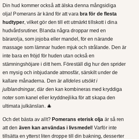
Din hud kommer också att älska denna mångsidiga
2
olja! Pomerans är känd för att vara
bra för de flesta
7
hudtyper
, vilket gör den till ett utmärkt tillskott i dina
hudvårdsrutiner. Blanda några droppar med en
6
bärarolja, som jojoba eller mandel, för en närande
k
massage som lämnar huden mjuk och strålande. Den är
inte bara en fröjd för huden utan också en
r
stämningshöjare i ditt hem. Föreställ dig hur den sprider
en mysig och inbjudande atmosfär, särskilt under de
kallare månaderna. Den är
alldeles utsökt i
julblandningar
, där den kan kombineras med kryddiga
noter som kanel eller kryddnejlika för att skapa den
ultimata julkänslan. 🎄
Och det bästa av allt?
Pomerans eterisk olja
är så ren
att den
även kan användas i livsmedel
! Varför inte
tillsätta en ytterst liten droppe till din bakning, desserter