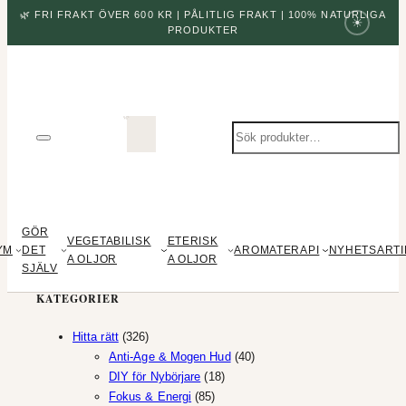
🌿 FRI FRAKT ÖVER 600 KR | PÅLITLIG FRAKT | 100% NATURLIGA
☀
PRODUKTER
Sök
produkter
GÖR
VEGETABILISK
ETERISK
YM
DET
AROMATERAPI
NYHETSARTI
A OLJOR
A OLJOR
SJÄLV
KATEGORIER
326
Hitta rätt
326
produkter
40
Anti-Age & Mogen Hud
40
18
produkter
DIY för Nybörjare
18
85
produkter
Fokus & Energi
85