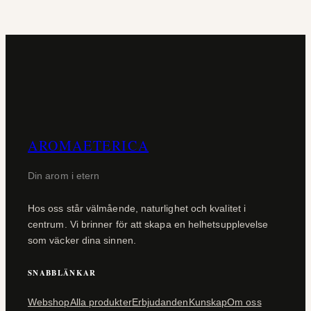
AROMAETERICA
Din arom i etern
Hos oss står välmående, naturlighet och kvalitet i
centrum. Vi brinner för att skapa en helhetsupplevelse
som väcker dina sinnen.
SNABBLÄNKAR
Webshop
Alla produkter
Erbjudanden
Kunskap
Om oss