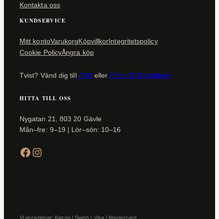
Kontakta oss
KUNDSERVICE
Mitt konto
Varukorg
Köpvillkor
Integritetspolicy
Cookie Policy
Ångra köp
Tvist? Vänd dig till
ARN
eller
EU:s ODR-plattform
HITTA TILL OSS
Nygatan 21, 803 20 Gävle
Mån–fre: 9–19 | Lör–sön: 10–16
Facebook
Instagram
Vi accepterar: Klarna | Swish | Visa | Mastercard