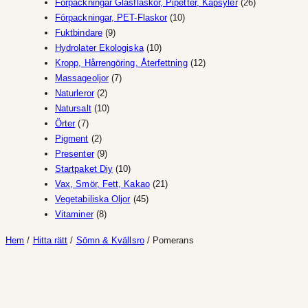
produkter
26
Förpackningar Glasflaskor, Pipetter, Kapsyler
26
10
produkter
Förpackningar, PET-Flaskor
10
9
produkter
Fuktbindare
9
produkter
10
Hydrolater Ekologiska
10
produkter
12
Kropp, Hårrengöring, Återfettning
12
7
produkter
Massageoljor
7
2
produkter
Naturleror
2
produkter
10
Natursalt
10
7
produkter
Örter
7
produkter
2
Pigment
2
produkter
9
Presenter
9
produkter
10
Startpaket Diy
10
produkter
21
Vax, Smör, Fett, Kakao
21
45
produkter
Vegetabiliska Oljor
45
8
produkter
Vitaminer
8
produkter
Hem
/
Hitta rätt
/
Sömn & Kvällsro
/ Pomerans