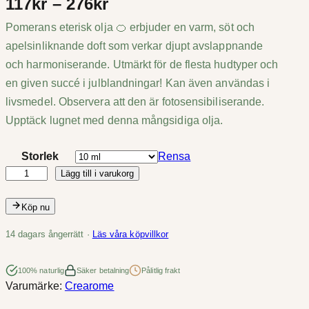
P
117
kr
–
276
kr
Pomerans eterisk olja 🍊 erbjuder en varm, söt och
r
apelsinliknande doft som verkar djupt avslappnande
i
och harmoniserande. Utmärkt för de flesta hudtyper och
s
en given succé i julblandningar! Kan även användas i
livsmedel. Observera att den är fotosensibiliserande.
i
Upptäck lugnet med denna mångsidiga olja.
n
Storlek
Rensa
t
Lägg till i varukorg
P
e
o
Köp nu
m
r
e
14 dagars ångerrätt ·
Läs våra köpvillkor
v
r
a
100% naturlig
Säker betalning
Pålitlig frakt
a
Varumärke:
Crearome
n
l
s