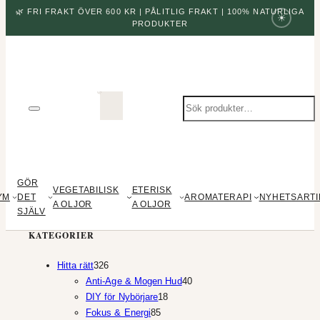
🌿 FRI FRAKT ÖVER 600 KR | PÅLITLIG FRAKT | 100% NATURLIGA
☀
PRODUKTER
Sök
produkter
GÖR
VEGETABILISK
ETERISK
YM
DET
AROMATERAPI
NYHETSARTI
A OLJOR
A OLJOR
SJÄLV
KATEGORIER
326
Hitta rätt
326
produkter
40
Anti-Age & Mogen Hud
40
18
produkter
DIY för Nybörjare
18
85
produkter
Fokus & Energi
85