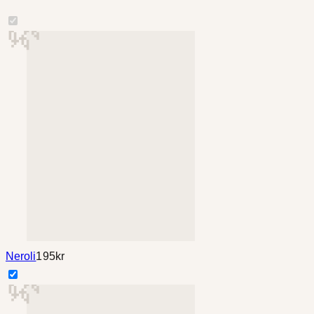
Neroli
195
kr