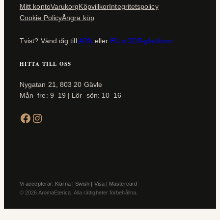
Mitt konto
Varukorg
Köpvillkor
Integritetspolicy
Cookie Policy
Ångra köp
Tvist? Vänd dig till
ARN
eller
EU:s ODR-plattform
HITTA TILL OSS
Nygatan 21, 803 20 Gävle
Mån–fre: 9–19 | Lör–sön: 10–16
Facebook
Instagram
Vi accepterar: Klarna | Swish | Visa | Mastercard
© 2026 AromaEterica. Alla rättigheter förbehållna.