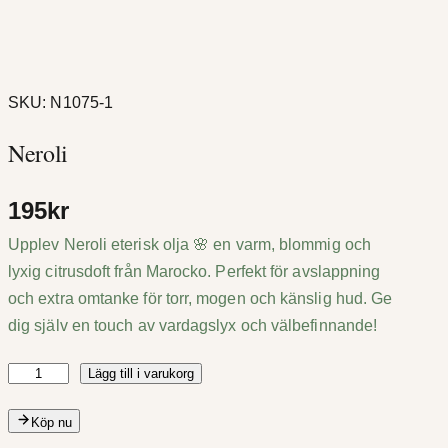
SKU:
N1075-1
Neroli
195
kr
Upplev Neroli eterisk olja 🌸 en varm, blommig och
lyxig citrusdoft från Marocko. Perfekt för avslappning
och extra omtanke för torr, mogen och känslig hud. Ge
dig själv en touch av vardagslyx och välbefinnande!
Lägg till i varukorg
N
e
Köp nu
r