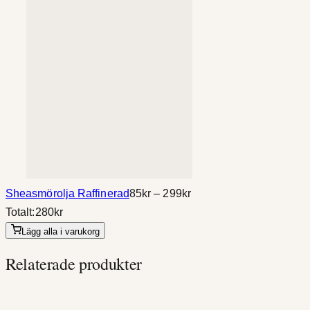
Prisintervall:
Sheasmörolja Raffinerad
85
kr
–
299
kr
85kr
Totalt:
280
kr
till
Lägg alla i varukorg
299kr
Relaterade produkter