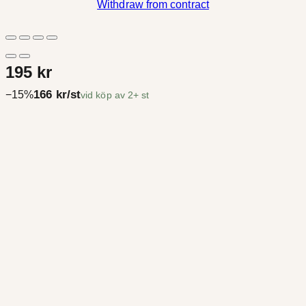
Withdraw from contract
195 kr
166 kr/st
−15%
vid köp av 2+ st