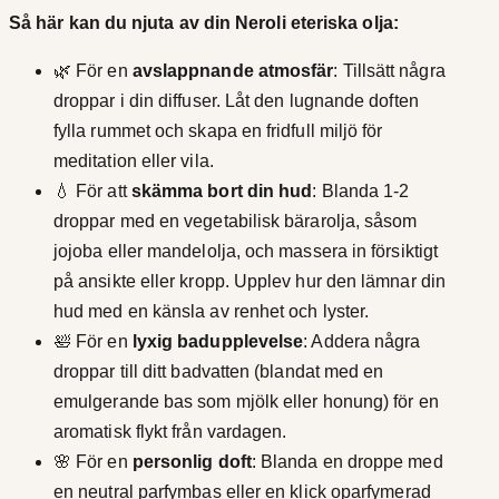
Så här kan du njuta av din Neroli eteriska olja:
🌿 För en
avslappnande atmosfär
: Tillsätt några
droppar i din diffuser. Låt den lugnande doften
fylla rummet och skapa en fridfull miljö för
meditation eller vila.
💧 För att
skämma bort din hud
: Blanda 1-2
droppar med en vegetabilisk bärarolja, såsom
jojoba eller mandelolja, och massera in försiktigt
på ansikte eller kropp. Upplev hur den lämnar din
hud med en känsla av renhet och lyster.
🛀 För en
lyxig badupplevelse
: Addera några
droppar till ditt badvatten (blandat med en
emulgerande bas som mjölk eller honung) för en
aromatisk flykt från vardagen.
🌸 För en
personlig doft
: Blanda en droppe med
en neutral parfymbas eller en klick oparfymerad