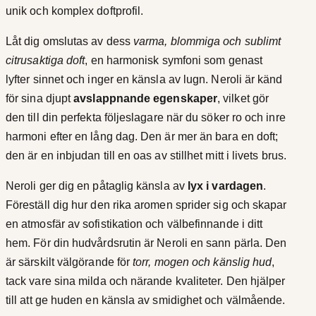
unik och komplex doftprofil.
Låt dig omslutas av dess
varma, blommiga och sublimt
citrusaktiga doft
, en harmonisk symfoni som genast
lyfter sinnet och inger en känsla av lugn. Neroli är känd
för sina djupt
avslappnande egenskaper
, vilket gör
den till din perfekta följeslagare när du söker ro och inre
harmoni efter en lång dag. Den är mer än bara en doft;
den är en inbjudan till en oas av stillhet mitt i livets brus.
Neroli ger dig en påtaglig känsla av
lyx i vardagen
.
Föreställ dig hur den rika aromen sprider sig och skapar
en atmosfär av sofistikation och välbefinnande i ditt
hem. För din hudvårdsrutin är Neroli en sann pärla. Den
är särskilt välgörande för
torr, mogen och känslig hud
,
tack vare sina milda och närande kvaliteter. Den hjälper
till att ge huden en känsla av smidighet och välmående.