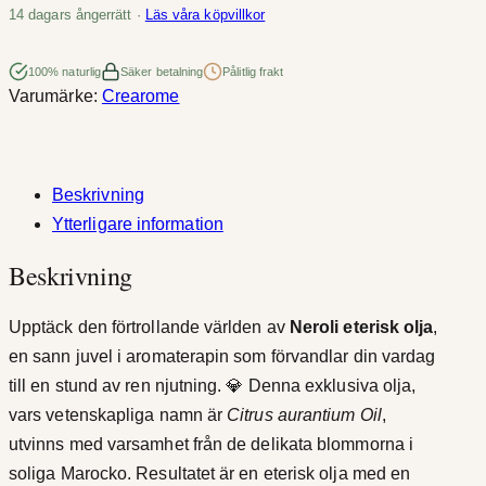
o
14 dagars ångerrätt ·
Läs våra köpvillkor
l
i
100% naturlig
Säker betalning
Pålitlig frakt
Varumärke:
Crearome
m
ä
n
g
Beskrivning
d
Ytterligare information
Beskrivning
Upptäck den förtrollande världen av
Neroli eterisk olja
,
en sann juvel i aromaterapin som förvandlar din vardag
till en stund av ren njutning. 💎 Denna exklusiva olja,
vars vetenskapliga namn är
Citrus aurantium Oil
,
utvinns med varsamhet från de delikata blommorna i
soliga Marocko. Resultatet är en eterisk olja med en