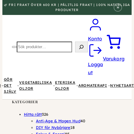
🌿 FRI FRAKT ÖVER 600 KR | PÅLITLIG FRAKT | 100% NATURLIGA
☀
PRODUKTER
Konto
Sök
produkter
Varukorg
Logga
ut
GÖR
VEGETABILISKA
ETERISKA
M
DET
AROMATERAPI
NYHETSART
OLJOR
OLJOR
SJÄLV
KATEGORIER
326
Hitta rätt
326
produkter
40
Anti-Age & Mogen Hud
40
18
produkter
DIY för Nybörjare
18
85
produkter
Fokus & Energi
85