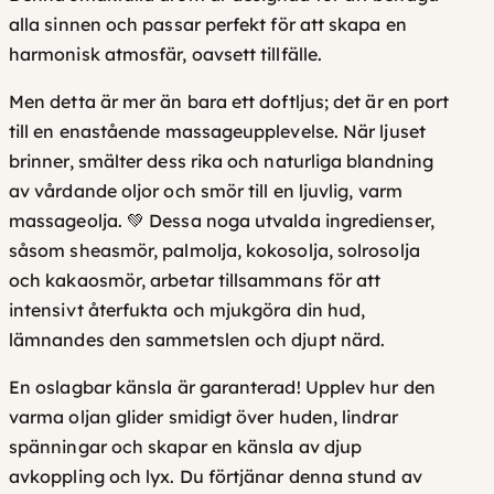
e
alla sinnen och passar perfekt för att skapa en
1
harmonisk atmosfär, oavsett tillfälle.
3
Men detta är mer än bara ett doftljus; det är en port
0
till en enastående massageupplevelse. När ljuset
g
brinner, smälter dess rika och naturliga blandning
r
av vårdande oljor och smör till en ljuvlig, varm
a
massageolja. 💚 Dessa noga utvalda ingredienser,
m
såsom sheasmör, palmolja, kokosolja, solrosolja
m
och kakaosmör, arbetar tillsammans för att
ä
intensivt återfukta och mjukgöra din hud,
n
lämnandes den sammetslen och djupt närd.
g
d
En oslagbar känsla är garanterad!
Upplev hur den
varma oljan glider smidigt över huden, lindrar
spänningar och skapar en känsla av djup
avkoppling och lyx. Du förtjänar denna stund av