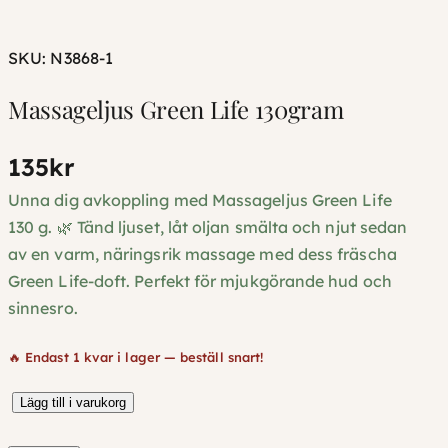
SKU:
N3868-1
Massageljus Green Life 130gram
135
kr
Unna dig avkoppling med Massageljus Green Life
130 g. 🌿 Tänd ljuset, låt oljan smälta och njut sedan
av en varm, näringsrik massage med dess fräscha
Green Life-doft. Perfekt för mjukgörande hud och
sinnesro.
🔥 Endast 1 kvar i lager — beställ snart!
M
Lägg till i varukorg
a