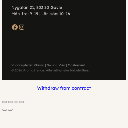
Nygatan 21, 803 20 Gävle
Mån–fre: 9–19 | Lör–sön: 10–16
Facebook
Instagram
Vi accepterar: Klarna | Swish | Visa | Mastercard
© 2026 AromaEterica. Alla rättigheter förbehållna.
Withdraw from contract