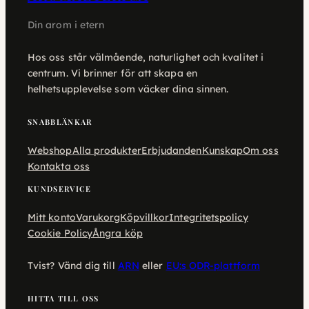
Din arom i etern
Hos oss står välmående, naturlighet och kvalitet i
centrum. Vi brinner för att skapa en
helhetsupplevelse som väcker dina sinnen.
SNABBLÄNKAR
Webshop
Alla produkter
Erbjudanden
Kunskap
Om oss
Kontakta oss
KUNDSERVICE
Mitt konto
Varukorg
Köpvillkor
Integritetspolicy
Cookie Policy
Ångra köp
Tvist? Vänd dig till
ARN
eller
EU:s ODR-plattform
HITTA TILL OSS