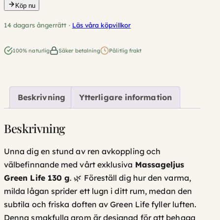
s
Köp nu
s
14 dagars ångerrätt ·
Läs våra köpvillkor
a
g
100% naturlig
Säker betalning
Pålitlig frakt
e
l
j
Beskrivning
Ytterligare information
u
s
G
Beskrivning
r
e
Unna dig en stund av ren avkoppling och
e
välbefinnande med vårt exklusiva
Massageljus
n
Green Life 130 g
. 🌿 Föreställ dig hur den varma,
L
milda lågan sprider ett lugn i ditt rum, medan den
i
subtila och friska doften av
Green Life
fyller luften.
f
Denna smakfulla arom är designad för att behaga