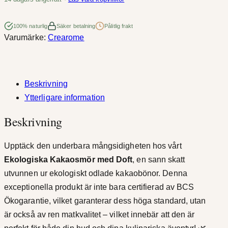
o
a
s
100% naturlig
Säker betalning
Pålitlig frakt
l
Varumärke:
Crearome
m
ö
l
r
:
m
Beskrivning
e
Ytterligare information
1
d
Beskrivning
1
D
o
6
Upptäck den underbara mångsidigheten hos vårt
f
,
Ekologiska Kakaosmör med Doft
, en sann skatt
t
utvunnen ur ekologiskt odlade kakaobönor. Denna
E
0
exceptionella produkt är inte bara certifierad av BCS
k
k
Ökogarantie, vilket garanterar dess höga standard, utan
o
är också av ren matkvalitet – vilket innebär att den är
l
r