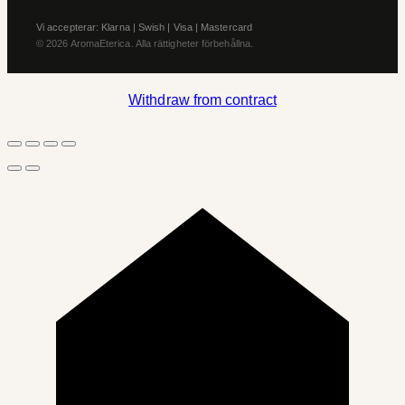
Vi accepterar: Klarna | Swish | Visa | Mastercard
© 2026 AromaEterica. Alla rättigheter förbehållna.
Withdraw from contract