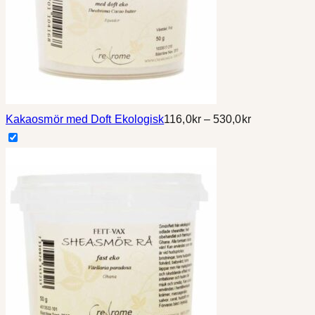
Prisintervall:
Kakaosmör med Doft Ekologisk
116,0
kr
–
530,0
kr
116,0kr
till
530,0kr