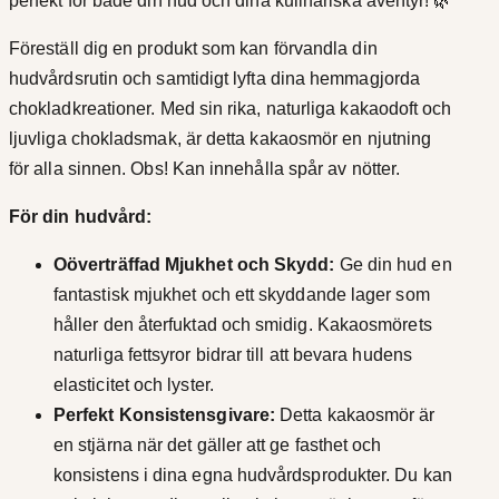
perfekt för både din hud och dina kulinariska äventyr! 🌿
o
t
g
Föreställ dig en produkt som kan förvandla din
i
i
hudvårdsrutin och samtidigt lyfta dina hemmagjorda
s
chokladkreationer. Med sin rika, naturliga kakaodoft och
l
k
ljuvliga chokladsmak, är detta kakaosmör en njutning
m
l
för alla sinnen. Obs! Kan innehålla spår av nötter.
ä
5
n
För din hudvård:
g
3
Oöverträffad Mjukhet och Skydd:
Ge din hud en
d
0
fantastisk mjukhet och ett skyddande lager som
håller den återfuktad och smidig. Kakaosmörets
,
naturliga fettsyror bidrar till att bevara hudens
0
elasticitet och lyster.
Perfekt Konsistensgivare:
Detta kakaosmör är
k
en stjärna när det gäller att ge fasthet och
r
konsistens i dina egna hudvårdsprodukter. Du kan