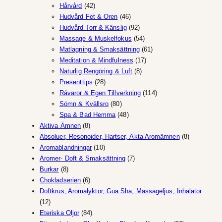
42
produkter
Hårvård
42
produkter
46
Hudvård Fet & Oren
46
produkter
92
Hudvård Torr & Känslig
92
produkter
54
Massage & Muskelfokus
54
produkter
61
Matlagning & Smaksättning
61
17
produkter
Meditation & Mindfulness
17
8
produkter
Naturlig Rengöring & Luft
8
28
produkter
Presenttips
28
produkter
114
Råvaror & Egen Tillverkning
114
80
produkter
Sömn & Kvällsro
80
produkter
48
Spa & Bad Hemma
48
8
produkter
Aktiva Ämnen
8
produkter
8
Absoluer, Resonoider, Hartser, Äkta Aromämnen
8
10
produkter
Aromablandningar
10
produkter
7
Aromer- Doft & Smaksättning
7
8
produkter
Burkar
8
produkter
6
Chokladserien
6
produkter
Doftkrus, Aromalyktor, Gua Sha, Massageljus, Inhalator
12
12
produkter
84
Eteriska Oljor
84