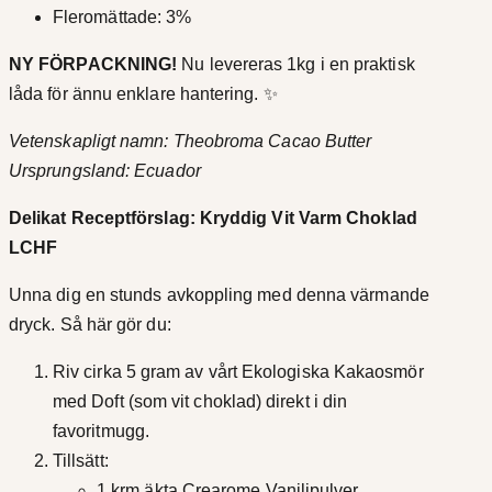
Fleromättade: 3%
NY FÖRPACKNING!
Nu levereras 1kg i en praktisk
låda för ännu enklare hantering. ✨
Vetenskapligt namn: Theobroma Cacao Butter
Ursprungsland: Ecuador
Delikat Receptförslag: Kryddig Vit Varm Choklad
LCHF
Unna dig en stunds avkoppling med denna värmande
dryck. Så här gör du:
Riv cirka 5 gram av vårt Ekologiska Kakaosmör
med Doft (som vit choklad) direkt i din
favoritmugg.
Tillsätt:
1 krm äkta Crearome Vaniljpulver