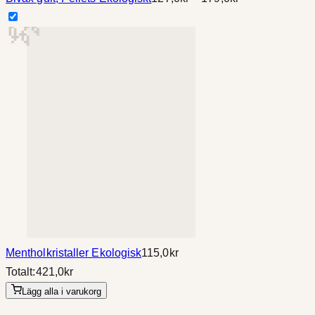
127,0kr
till
179,0kr
Mentholkristaller Ekologisk
115,0
kr
Totalt:
421,0
kr
Lägg alla i varukorg