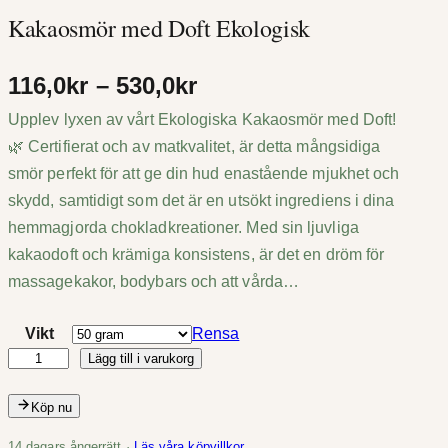
Kakaosmör med Doft Ekologisk
P
116,0
kr
–
530,0
kr
Upplev lyxen av vårt Ekologiska Kakaosmör med Doft!
r
🌿 Certifierat och av matkvalitet, är detta mångsidiga
i
smör perfekt för att ge din hud enastående mjukhet och
s
skydd, samtidigt som det är en utsökt ingrediens i dina
hemmagjorda chokladkreationer. Med sin ljuvliga
i
kakaodoft och krämiga konsistens, är det en dröm för
n
massagekakor, bodybars och att vårda…
t
Vikt
Rensa
Lägg till i varukorg
e
K
a
r
Köp nu
k
v
a
14 dagars ångerrätt ·
Läs våra köpvillkor