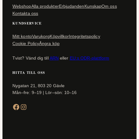
Webshop
Alla produkter
Erbjudanden
Kunskap
Om oss
Kontakta oss
KUNDSERVICE
Mitt konto
Varukorg
Köpvillkor
Integritetspolicy
Cookie Policy
Ångra köp
Tvist? Vänd dig till
ARN
eller
EU:s ODR-plattform
HITTA TILL OSS
Nygatan 21, 803 20 Gävle
Mån–fre: 9–19 | Lör–sön: 10–16
Facebook
Instagram