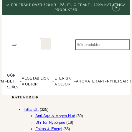
🌿 FRI FRAKT ÖVER 600 KR | PÅLITLIG FRAKT | 100% NATURLIGA
☀
PRODUKTER
Sök
produkter
GÖR
VEGETABILISK
ETERISK
YM
DET
AROMATERAPI
NYHETSARTI
A OLJOR
A OLJOR
SJÄLV
KATEGORIER
325
Hitta rätt
325
produkter
39
Anti-Age & Mogen Hud
39
18
produkter
DIY för Nybörjare
18
85
produkter
Fokus & Energi
85