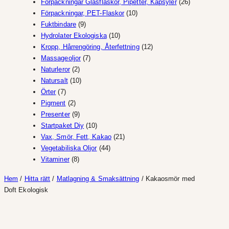
produkter
26
Förpackningar Glasflaskor, Pipetter, Kapsyler
26
10
produkter
Förpackningar, PET-Flaskor
10
9
produkter
Fuktbindare
9
produkter
10
Hydrolater Ekologiska
10
produkter
12
Kropp, Hårrengöring, Återfettning
12
7
produkter
Massageoljor
7
2
produkter
Naturleror
2
produkter
10
Natursalt
10
7
produkter
Örter
7
produkter
2
Pigment
2
produkter
9
Presenter
9
produkter
10
Startpaket Diy
10
produkter
21
Vax, Smör, Fett, Kakao
21
44
produkter
Vegetabiliska Oljor
44
8
produkter
Vitaminer
8
produkter
Hem
/
Hitta rätt
/
Matlagning & Smaksättning
/ Kakaosmör med
Doft Ekologisk