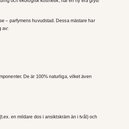
turlig och ekologisk kosmetik, har en ny era grytt!
Grasse – parfymens huvudstad. Dessa mästare har
 av:
omponenter. De är 100% naturliga, vilket även
.ex. en mildare dos i ansiktskräm än i tvål) och