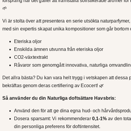
försprång när det gäller att framställa sofistikerade aromer fö
🌱
Vi är stolta över att presentera en serie utsökta naturparfym
med sin expertis skapat unika kompositioner som går bortom d
Eteriska oljor
Enskilda ämnen utvunna från eteriska oljor
CO2-växtextrakt
Råvaror som genomgått innovativa, naturliga omvandli
Det allra bästa? Du kan vara helt trygg i vetskapen att dessa
bekräftas genom deras certifiering av Ecocert! 🌿
Så använder du din Naturliga doftsättare Havsbris:
Använd den för att ge dina egna hud- och hårvårdsprod
Dosera sparsamt: Vi rekommenderar
0,1-1%
av den tota
din personliga preferens för doftintensitet.