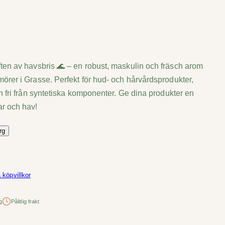
ten av havsbris 🌊 – en robust, maskulin och fräsch arom
örer i Grasse. Perfekt för hud- och hårvårdsprodukter,
ch fri från syntetiska komponenter. Ge dina produkter en
r och hav!
rg
 köpvillkor
g
Pålitlig frakt