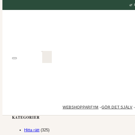
🌿
WEBSHOP
PARFYM
GÖR DET SJÄLV
KATEGORIER
325
Hitta rätt
325