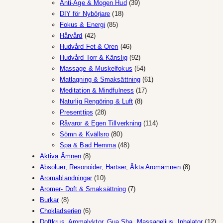
produkter
39
Anti-Age & Mogen Hud
39
18
produkter
DIY för Nybörjare
18
85
produkter
Fokus & Energi
85
42
produkter
Hårvård
42
produkter
46
Hudvård Fet & Oren
46
produkter
92
Hudvård Torr & Känslig
92
produkter
54
Massage & Muskelfokus
54
produkter
61
Matlagning & Smaksättning
61
17
produkter
Meditation & Mindfulness
17
8
produkter
Naturlig Rengöring & Luft
8
28
produkter
Presenttips
28
produkter
114
Råvaror & Egen Tillverkning
114
80
produkter
Sömn & Kvällsro
80
produkter
48
Spa & Bad Hemma
48
8
produkter
Aktiva Ämnen
8
produkter
8
Absoluer, Resonoider, Hartser, Äkta Aromämnen
8
10
produkter
Aromablandningar
10
produkter
7
Aromer- Doft & Smaksättning
7
8
produkter
Burkar
8
produkter
6
Chokladserien
6
produkter
12
Doftkrus, Aromalyktor, Gua Sha, Massageljus, Inhalator
12