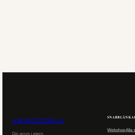
SNABBLÄNKA
AROMAETERICA
Webshop
Alla
Din arom i etern