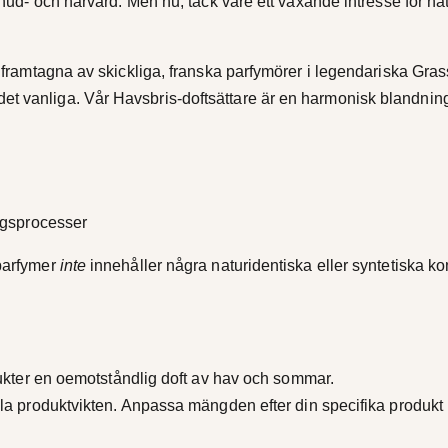
r hud- och hårvård. Men nu, tack vare ett växande intresse för na
er, framtagna av skickliga, franska parfymörer i legendariska 
et vanliga. Vår Havsbris-doftsättare är en harmonisk blandning
ngsprocesser
 parfymer
inte
innehåller några naturidentiska eller syntetiska k
ukter en oemotståndlig doft av hav och sommar.
la produktvikten. Anpassa mängden efter din specifika produkt (t