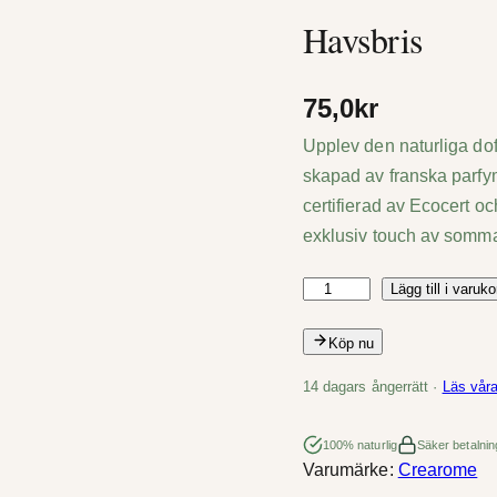
Havsbris
75,0
kr
Upplev den naturliga dof
skapad av franska parfym
certifierad av Ecocert o
exklusiv touch av somma
Lägg till i varuko
H
a
Köp nu
v
s
14 dagars ångerrätt ·
Läs våra
b
r
100% naturlig
Säker betalnin
Varumärke:
Crearome
i