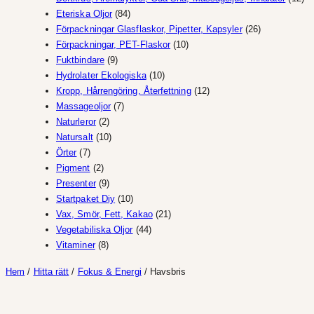
84
pro
Eteriska Oljor
84
produkter
26
Förpackningar Glasflaskor, Pipetter, Kapsyler
26
10
produkter
Förpackningar, PET-Flaskor
10
9
produkter
Fuktbindare
9
produkter
10
Hydrolater Ekologiska
10
produkter
12
Kropp, Hårrengöring, Återfettning
12
7
produkter
Massageoljor
7
2
produkter
Naturleror
2
produkter
10
Natursalt
10
7
produkter
Örter
7
produkter
2
Pigment
2
produkter
9
Presenter
9
produkter
10
Startpaket Diy
10
produkter
21
Vax, Smör, Fett, Kakao
21
44
produkter
Vegetabiliska Oljor
44
8
produkter
Vitaminer
8
produkter
Hem
/
Hitta rätt
/
Fokus & Energi
/ Havsbris