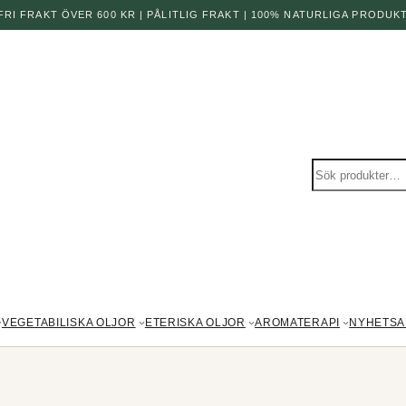
 FRI FRAKT ÖVER 600 KR | PÅLITLIG FRAKT | 100% NATURLIGA PRODUK
Sök
produkter
VEGETABILISKA OLJOR
ETERISKA OLJOR
AROMATERAPI
NYHETSA