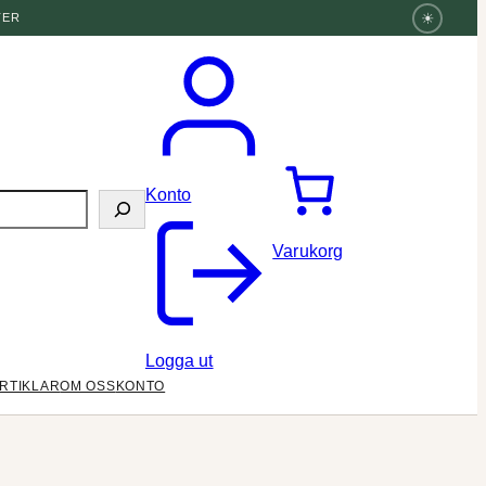
☀
TER
Konto
Varukorg
Logga ut
RTIKLAR
OM OSS
KONTO