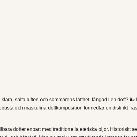
s
m
ä
n
g
d
klara, salta luften och sommarens lätthet, fångad i en doft? 🌬
obusta och maskulina doftkomposition förmedlar en distinkt fräs
ara dofter enbart med traditionella eteriska oljor. Historiskt se