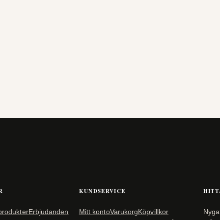
R
KUNDSERVICE
HITT
 produkter
Erbjudanden
Mitt konto
Varukorg
Köpvillkor
Nyga