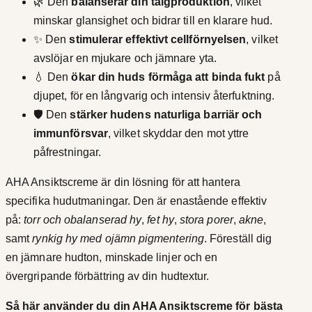
🌿 Den
balanserar din talgproduktion
, vilket
minskar glansighet och bidrar till en klarare hud.
✨ Den
stimulerar effektivt cellförnyelsen
, vilket
avslöjar en mjukare och jämnare yta.
💧 Den
ökar din huds förmåga att binda fukt
på
djupet, för en långvarig och intensiv återfuktning.
🛡️ Den
stärker hudens naturliga barriär och
immunförsvar
, vilket skyddar den mot yttre
påfrestningar.
AHA Ansiktscreme är din lösning för att hantera
specifika hudutmaningar. Den är enastående effektiv
på:
torr och obalanserad hy
,
fet hy
,
stora porer
,
akne
,
samt
rynkig hy med ojämn pigmentering
. Föreställ dig
en jämnare hudton, minskade linjer och en
övergripande förbättring av din hudtextur.
Så här använder du din AHA Ansiktscreme för bästa