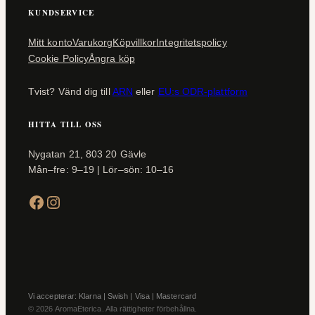
KUNDSERVICE
Mitt konto
Varukorg
Köpvillkor
Integritetspolicy
Cookie Policy
Ångra köp
Tvist? Vänd dig till
ARN
eller
EU:s ODR-plattform
HITTA TILL OSS
Nygatan 21, 803 20 Gävle
Mån–fre: 9–19 | Lör–sön: 10–16
Facebook
Instagram
Vi accepterar: Klarna | Swish | Visa | Mastercard
© 2026 AromaEterica. Alla rättigheter förbehållna.