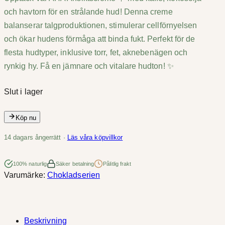
och havtorn för en strålande hud! Denna creme
balanserar talgproduktionen, stimulerar cellförnyelsen
och ökar hudens förmåga att binda fukt. Perfekt för de
flesta hudtyper, inklusive torr, fet, aknebenägen och
rynkig hy. Få en jämnare och vitalare hudton! ✨
Slut i lager
Köp nu
14 dagars ångerrätt ·
Läs våra köpvillkor
100% naturlig
Säker betalning
Pålitlig frakt
Varumärke:
Chokladserien
Beskrivning