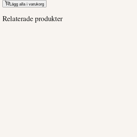
priset
priset
Lägg alla i varukorg
var:
är:
Relaterade produkter
275,0kr.
99,0kr.