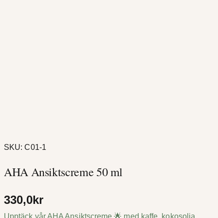
SKU:
C01-1
AHA Ansiktscreme 50 ml
330,0
kr
Upptäck vår AHA Ansiktscreme 🌟 med kaffe, kokosolja