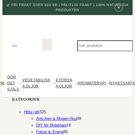
🌿 FRI FRAKT ÖVER 600 KR | PÅLITLIG FRAKT | 100% NATURLIGA
☀
PRODUKTER
Sök
produkter
GÖR
VEGETABILISK
ETERISK
YM
DET
AROMATERAPI
NYHETSARTI
A OLJOR
A OLJOR
SJÄLV
KATEGORIER
325
Hitta rätt
325
produkter
39
Anti-Age & Mogen Hud
39
18
produkter
DIY för Nybörjare
18
85
produkter
Fokus & Energi
85