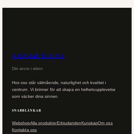
AROMAETERICA
Din arom i etern
Hos oss står välmående, naturlighet och kvalitet i
centrum. Vi brinner för att skapa en helhetsupplevelse
som väcker dina sinnen.
SNABBLÄNKAR
Webshop
Alla produkter
Erbjudanden
Kunskap
Om oss
Kontakta oss