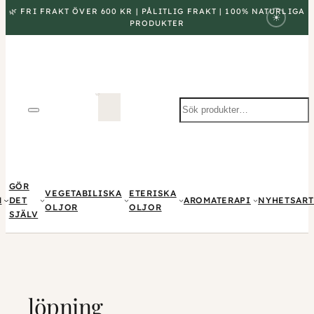
🌿 FRI FRAKT ÖVER 600 KR | PÅLITLIG FRAKT | 100% NATURLIGA
☀
PRODUKTER
Sök
produkter
GÖR
VEGETABILISKA
ETERISKA
M
DET
AROMATERAPI
NYHETSART
OLJOR
OLJOR
SJÄLV
löpning