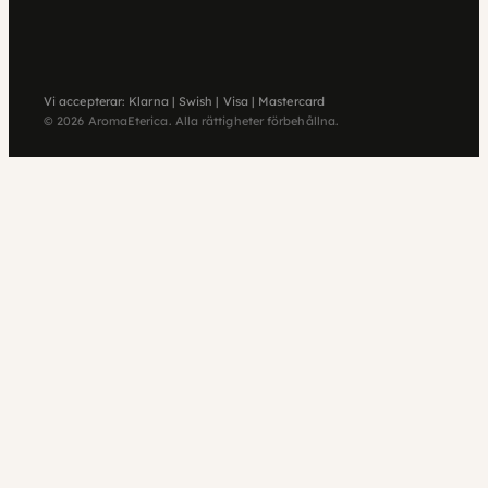
Vi accepterar: Klarna | Swish | Visa | Mastercard
© 2026 AromaEterica. Alla rättigheter förbehållna.