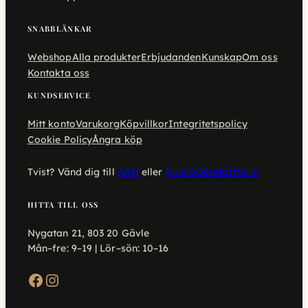
SNABBLÄNKAR
Webshop
Alla produkter
Erbjudanden
Kunskap
Om oss
Kontakta oss
KUNDSERVICE
Mitt konto
Varukorg
Köpvillkor
Integritetspolicy
Cookie Policy
Ångra köp
Tvist? Vänd dig till
ARN
eller
EU:s ODR-plattform
HITTA TILL OSS
Nygatan 21, 803 20 Gävle
Mån–fre: 9–19 | Lör–sön: 10–16
Facebook
Instagram