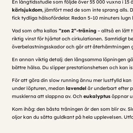
En långtidsstudie som följde över 55 000 vuxna i 15 
kärlsjukdom
, jämfört med de som inte sprang alls.
fick tydliga hälsofördelar. Redan 5–10 minuters lugn
Vad som ofta kallas
”zon 2”-träning
– alltså en lätt
riktig vinst för hjärtat och cirkulationen. Samtidigt b
överbelastningsskador och gör att återhämtningen 
En annan viktig detalj: den långsamma löpningen gö
bättre hälsa. Du slipper prestationshetsen och kan ist
För att göra din slow running ännu mer lustfylld kan 
under löpturen, medan
lavendel
är underbart efter p
musklerna att slappna av. Och
eukalyptus
öppnar up
Kom ihåg: den bästa träningen är den som blir av. Slo
oljor kan du sätta guldkant på hela upplevelsen. Utfo