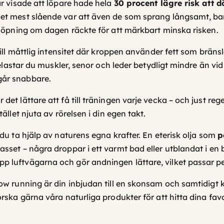
år visade att löpare hade hela
30 procent lägre risk att dö
 Det mest slående var att även de som sprang långsamt, b
 löpning om dagen räckte för att märkbart minska risken.
 till måttlig intensitet där kroppen använder fett som brän
elastar du muskler, senor och leder betydligt mindre än vid 
går snabbare.
r det
lättare att få till träningen varje vecka
– och just rege
ället njuta av rörelsen i din egen takt.
du ta hjälp av naturens egna krafter. En eterisk olja som
p
asset – några droppar i ett varmt bad eller utblandat i e
p luftvägarna och gör andningen lättare, vilket passar per
w running är din inbjudan till en skonsam och samtidigt kra
rska gärna våra naturliga produkter för att hitta dina favo