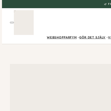
🌿 
WEBSHOP
PARFYM
GÖR DET SJÄLV
V