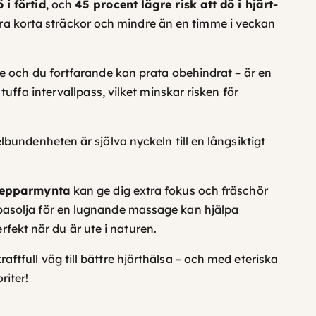
 i förtid
, och
45 procent lägre risk att dö i hjärt-
ara korta sträckor och mindre än en timme i veckan
sle och du fortfarande kan prata obehindrat – är en
tuffa intervallpass, vilket minskar risken för
lbundenheten är själva nyckeln till en långsiktigt
epparmynta
kan ge dig extra fokus och fräschör
n basolja för en lugnande massage kan hjälpa
fekt när du är ute i naturen.
ftfull väg till bättre hjärthälsa – och med eteriska
riter!