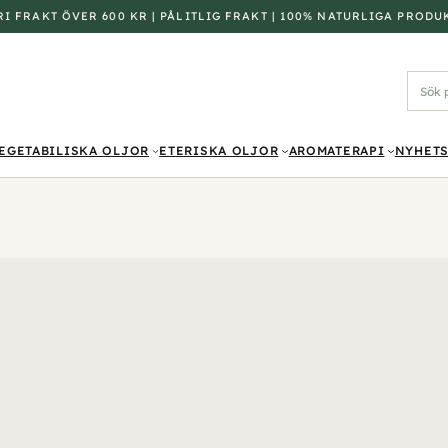
FRI FRAKT ÖVER 600 KR | PÅLITLIG FRAKT | 100% NATURLIGA PRODU
Sök
prod
EGETABILISKA OLJOR
ETERISKA OLJOR
AROMATERAPI
NYHETS