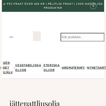
🌿 FRI FRAKT ÖVER 600 KR | PÅLITLIG FRAKT | 100% NATURLIGA
☀
PRODUKTER
Sök
produkter
GÖR
VEGETABILISKA
ETERISKA
M
DET
AROMATERAPI
NYHETSART
OLJOR
OLJOR
SJÄLV
jättenattljusolja