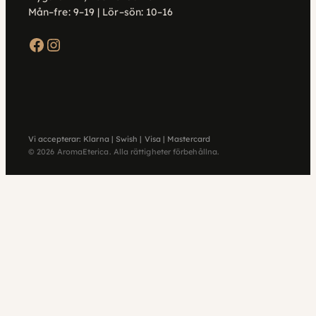
Mån–fre: 9–19 | Lör–sön: 10–16
Facebook
Instagram
Vi accepterar: Klarna | Swish | Visa | Mastercard
© 2026 AromaEterica. Alla rättigheter förbehållna.