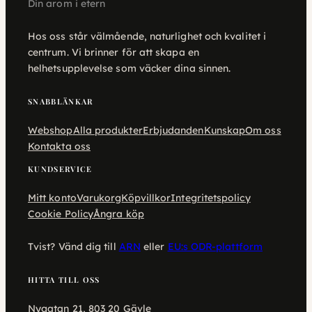
Din arom i etern
Hos oss står välmående, naturlighet och kvalitet i
centrum. Vi brinner för att skapa en
helhetsupplevelse som väcker dina sinnen.
SNABBLÄNKAR
Webshop
Alla produkter
Erbjudanden
Kunskap
Om oss
Kontakta oss
KUNDSERVICE
Mitt konto
Varukorg
Köpvillkor
Integritetspolicy
Cookie Policy
Ångra köp
Tvist? Vänd dig till
ARN
eller
EU:s ODR-plattform
HITTA TILL OSS
Nygatan 21, 803 20 Gävle