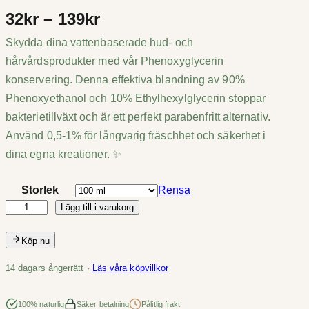
P
32
kr
–
139
kr
Skydda dina vattenbaserade hud- och
r
hårvårdsprodukter med vår Phenoxyglycerin
i
konservering. Denna effektiva blandning av 90%
s
Phenoxyethanol och 10% Ethylhexylglycerin stoppar
bakterietillväxt och är ett perfekt parabenfritt alternativ.
i
Använd 0,5-1% för långvarig fräschhet och säkerhet i
n
dina egna kreationer. ✨
t
Storlek
Rensa
Lägg till i varukorg
e
P
h
r
Köp nu
e
v
n
14 dagars ångerrätt ·
Läs våra köpvillkor
o
a
x
100% naturlig
Säker betalning
Pålitlig frakt