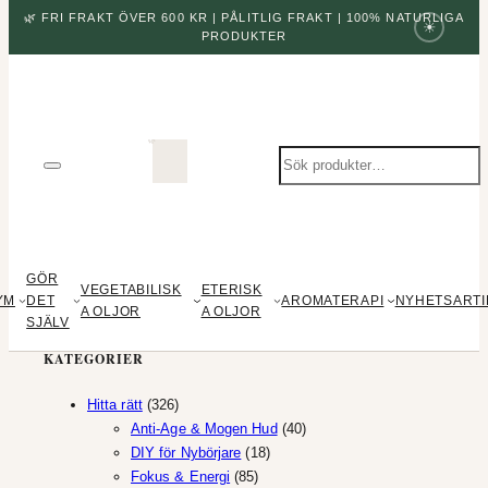
🌿 FRI FRAKT ÖVER 600 KR | PÅLITLIG FRAKT | 100% NATURLIGA
☀
PRODUKTER
Sök
produkter
GÖR
VEGETABILISK
ETERISK
YM
DET
AROMATERAPI
NYHETSARTI
A OLJOR
A OLJOR
SJÄLV
KATEGORIER
326
Hitta rätt
326
produkter
40
Anti-Age & Mogen Hud
40
18
produkter
DIY för Nybörjare
18
85
produkter
Fokus & Energi
85