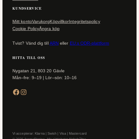
KUNDSERVICE
Mitt konto
Varukorg
Köpvillkor
Integritetspolicy
Cookie Policy
Ångra köp
Tvist? Vänd dig till
ARN
eller
EU:s ODR-plattform
HITTA TILL OSS
Nygatan 21, 803 20 Gävle
Mån–fre: 9–19 | Lör–sön: 10–16
Facebook
Instagram
Vi accepterar: Klarna | Swish | Visa | Mastercard