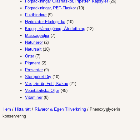
produkter
26
Förpackningar Glasflaskor, Pipetter, Kapsyler
26
10
produkter
Förpackningar, PET-Flaskor
10
9
produkter
Fuktbindare
9
produkter
10
Hydrolater Ekologiska
10
produkter
12
Kropp, Hårrengöring, Återfettning
12
7
produkter
Massageoljor
7
2
produkter
Naturleror
2
produkter
10
Natursalt
10
7
produkter
Örter
7
produkter
2
Pigment
2
produkter
9
Presenter
9
produkter
10
Startpaket Diy
10
produkter
21
Vax, Smör, Fett, Kakao
21
45
produkter
Vegetabiliska Oljor
45
8
produkter
Vitaminer
8
produkter
Hem
/
Hitta rätt
/
Råvaror & Egen Tillverkning
/ Phenoxyglycerin
konservering