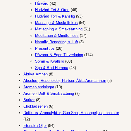
42
produkter
Hårvård
42
produkter
46
Hudvård Fet & Oren
46
produkter
93
Hudvård Torr & Känslig
93
produkter
54
Massage & Muskelfokus
54
produkter
61
Matlagning & Smaksättning
61
17
produkter
Meditation & Mindfulness
17
8
produkter
Naturlig Rengöring & Luft
8
28
produkter
Presenttips
28
produkter
114
Råvaror & Egen Tillverkning
114
80
produkter
Sömn & Kvällsro
80
produkter
48
Spa & Bad Hemma
48
8
produkter
Aktiva Ämnen
8
produkter
8
Absoluer, Resonoider, Hartser, Äkta Aromämnen
8
10
produkter
Aromablandningar
10
produkter
7
Aromer- Doft & Smaksättning
7
8
produkter
Burkar
8
produkter
6
Chokladserien
6
produkter
Doftkrus, Aromalyktor, Gua Sha, Massageljus, Inhalator
12
12
produkter
84
Eteriska Oljor
84