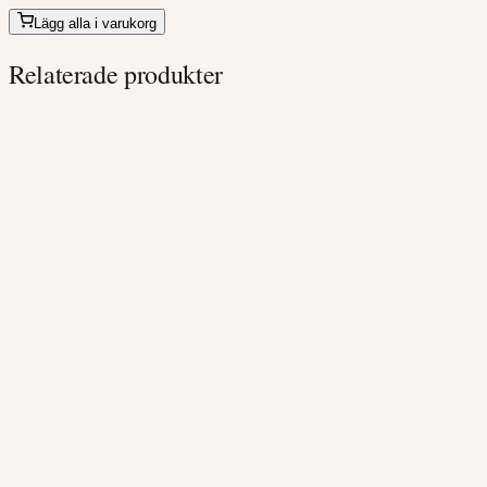
till
Lägg alla i varukorg
349kr
Relaterade produkter