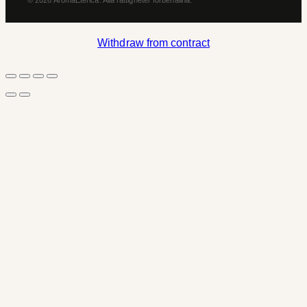
© 2026 AromaEterica. Alla rättigheter förbehållna.
Withdraw from contract