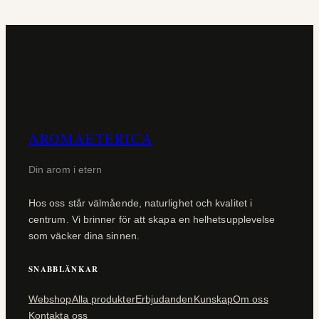
AROMAETERICA
Din arom i etern
Hos oss står välmående, naturlighet och kvalitet i
centrum. Vi brinner för att skapa en helhetsupplevelse
som väcker dina sinnen.
SNABBLÄNKAR
Webshop
Alla produkter
Erbjudanden
Kunskap
Om oss
Kontakta oss