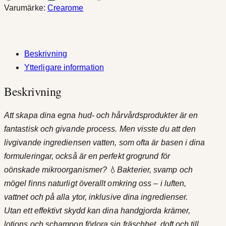
l
Varumärke:
Crearome
y
g
l
l
:
y
Beskrivning
c
Ytterligare information
3
e
Beskrivning
2
r
i
k
Att skapa dina egna hud- och hårvårdsprodukter är en
n
r
fantastisk och givande process. Men visste du att den
k
livgivande ingrediensen vatten, som ofta är basen i dina
o
t
formuleringar, också är en perfekt grogrund för
n
i
oönskade mikroorganismer?
💧
Bakterier, svamp och
s
mögel finns naturligt överallt omkring oss – i luften,
e
l
vattnet och på alla ytor, inklusive dina ingredienser.
r
l
Utan ett effektivt skydd kan dina handgjorda krämer,
v
lotions och schampon förlora sin fräschhet, doft och till