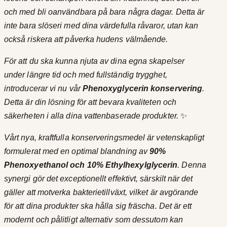
e
1
och med bli oanvändbara på bara några dagar. Detta är
r
3
inte bara slöseri med dina värdefulla råvaror, utan kan
i
också riskera att påverka hudens välmående.
n
9
g
För att du ska kunna njuta av dina egna skapelser
k
m
under längre tid och med fullständig trygghet,
ä
r
introducerar vi nu vår
Phenoxyglycerin konservering
.
n
Detta är din lösning för att bevara kvaliteten och
g
säkerheten i alla dina vattenbaserade produkter.
✨
d
Vårt nya, kraftfulla konserveringsmedel är vetenskapligt
formulerat med en optimal blandning av
90%
Phenoxyethanol och 10% Ethylhexylglycerin
. Denna
synergi gör det exceptionellt effektivt, särskilt när det
gäller att motverka bakterietillväxt, vilket är avgörande
för att dina produkter ska hålla sig fräscha. Det är ett
modernt och pålitligt alternativ som dessutom kan