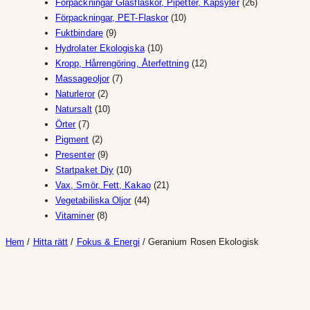
produkter
26
Förpackningar Glasflaskor, Pipetter, Kapsyler
26
10
produkter
Förpackningar, PET-Flaskor
10
9
produkter
Fuktbindare
9
produkter
10
Hydrolater Ekologiska
10
produkter
12
Kropp, Hårrengöring, Återfettning
12
7
produkter
Massageoljor
7
2
produkter
Naturleror
2
produkter
10
Natursalt
10
7
produkter
Örter
7
produkter
2
Pigment
2
produkter
9
Presenter
9
produkter
10
Startpaket Diy
10
produkter
21
Vax, Smör, Fett, Kakao
21
44
produkter
Vegetabiliska Oljor
44
8
produkter
Vitaminer
8
produkter
Hem
/
Hitta rätt
/
Fokus & Energi
/ Geranium Rosen Ekologisk