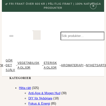
🌿 FRI FRAKT ÖVER 600 KR | PÅLITLIG FRAKT | 100% NATURLIGA
☀
PRODUKTER
Sök
produkter
GÖR
VEGETABILISK
ETERISK
YM
DET
AROMATERAPI
NYHETSARTI
A OLJOR
A OLJOR
SJÄLV
KATEGORIER
325
Hitta rätt
325
produkter
39
Anti-Age & Mogen Hud
39
18
produkter
DIY för Nybörjare
18
85
produkter
Fokus & Energi
85