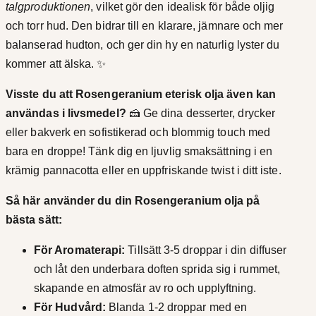
talgproduktionen
, vilket gör den idealisk för både oljig
r
och torr hud. Den bidrar till en klarare, jämnare och mer
balanserad hudton, och ger din hy en naturlig lyster du
kommer att älska. ✨
Visste du att Rosengeranium eterisk olja även kan
användas i livsmedel?
🍰 Ge dina desserter, drycker
eller bakverk en sofistikerad och blommig touch med
bara en droppe! Tänk dig en ljuvlig smaksättning i en
krämig pannacotta eller en uppfriskande twist i ditt iste.
Så här använder du din Rosengeranium olja på
bästa sätt:
För Aromaterapi:
Tillsätt 3-5 droppar i din diffuser
och låt den underbara doften sprida sig i rummet,
skapande en atmosfär av ro och upplyftning.
För Hudvård:
Blanda 1-2 droppar med en