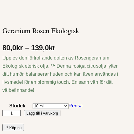
Geranium Rosen Ekologisk
P
80,0
kr
–
139,0
kr
Upplev den förtrollande doften av Rosengeranium
r
Ekologisk eterisk olja. 🌹 Denna rosiga citrusolja lyfter
i
ditt humör, balanserar huden och kan även användas i
s
livsmedel för en blommig touch. En sann vän för ditt
välbefinnande!
i
Storlek
n
Rensa
Lägg till i varukorg
G
t
e
Köp nu
e
r