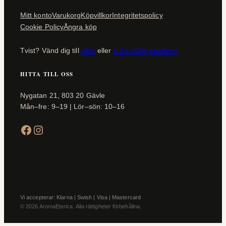
Mitt konto
Varukorg
Köpvillkor
Integritetspolicy
Cookie Policy
Ångra köp
Tvist? Vänd dig till
ARN
eller
EU:s ODR-plattform
HITTA TILL OSS
Nygatan 21, 803 20 Gävle
Mån–fre: 9–19 | Lör–sön: 10–16
Facebook
Instagram
Vi accepterar: Klarna | Swish | Visa | Mastercard
© 2026 AromaEterica. Alla rättigheter förbehållna.