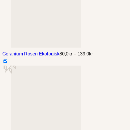
Prisintervall:
Geranium Rosen Ekologisk
80,0
kr
–
139,0
kr
80,0kr
till
139,0kr