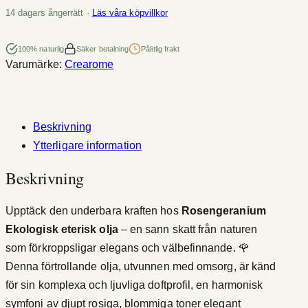
a
14 dagars ångerrätt ·
Läs våra köpvillkor
r
n
v
i
100% naturlig
Säker betalning
Pålitlig frakt
Varumärke:
Crearome
u
a
m
l
R
o
Beskrivning
l
s
Ytterligare information
:
e
Beskrivning
n
8
E
0
Upptäck den underbara kraften hos
Rosengeranium
k
Ekologisk eterisk olja
– en sann skatt från naturen
o
,
som förkroppsligar elegans och välbefinnande. 🌹
l
0
Denna förtrollande olja, utvunnen med omsorg, är känd
o
för sin komplexa och ljuvliga doftprofil, en harmonisk
g
k
symfoni av djupt rosiga, blommiga toner elegant
i