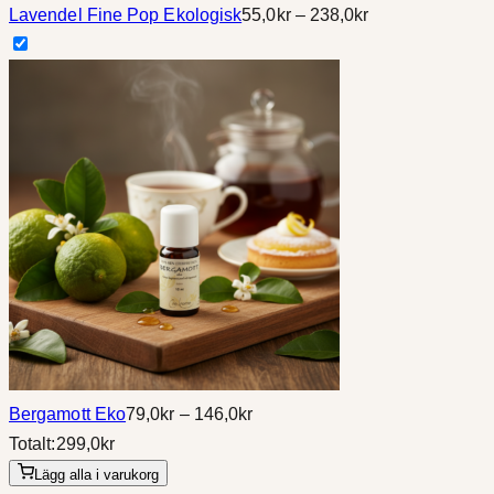
Prisintervall:
Lavendel Fine Pop Ekologisk
55,0
kr
–
238,0
kr
55,0kr
till
238,0kr
Prisintervall:
Bergamott Eko
79,0
kr
–
146,0
kr
79,0kr
Totalt:
299,0
kr
till
Lägg alla i varukorg