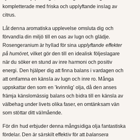
r
kompletterade med friska och upplyftande inslag av
s
citrus.
k
t
m
Låt denna aromatiska upplevelse omsluta dig och
i
ä
förvandla din miljö till en oas av lugn och glädje.
n
l
Rosengeranium är hyllad för sina
upplyftande effekter
g
på humöret
, vilket gör den till en idealisk följeslagare
l
d
när du söker en stund av inre harmoni och positiv
1
energi. Den hjälper dig att finna balans i vardagen och
att omfamna en känsla av lugn och inre ro. Många
3
uppskattar den som en ’kvinnlig’ olja, då den anses
9
främja känslomässig balans och bidra till en känsla av
välbehag under livets olika faser, en omtänksam vän
,
som stöttar ditt välmående.
0
För din hud erbjuder denna mångsidiga olja fantastiska
k
fördelar. Den är särskilt effektiv för att
balansera