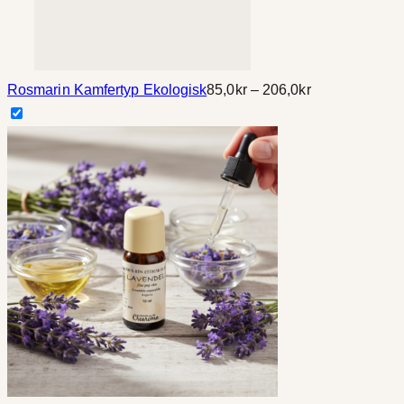
Prisintervall:
Rosmarin Kamfertyp Ekologisk
85,0
kr
–
206,0
kr
85,0kr
till
206,0kr