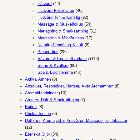
42
produkter
Hårvård
42
produkter
46
Hudvård Fet & Oren
46
produkter
92
Hudvård Torr & Känslig
92
produkter
54
Massage & Muskelfokus
54
produkter
61
Matlagning & Smaksättning
61
17
produkter
Meditation & Mindfulness
17
8
produkter
Naturlig Rengöring & Luft
8
28
produkter
Presenttips
28
produkter
114
Råvaror & Egen Tillverkning
114
80
produkter
Sömn & Kvällsro
80
produkter
48
Spa & Bad Hemma
48
8
produkter
Aktiva Ämnen
8
produkter
8
Absoluer, Resonoider, Hartser, Äkta Aromämnen
8
10
produkter
Aromablandningar
10
produkter
7
Aromer- Doft & Smaksättning
7
8
produkter
Burkar
8
produkter
6
Chokladserien
6
produkter
Doftkrus, Aromalyktor, Gua Sha, Massageljus, Inhalator
12
12
produkter
84
Eteriska Oljor
84