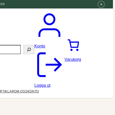
☀
TER
Konto
Varukorg
Logga ut
RTIKLAR
OM OSS
KONTO