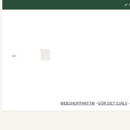
🌿
WEBSHOP
PARFYM
GÖR DET SJÄLV