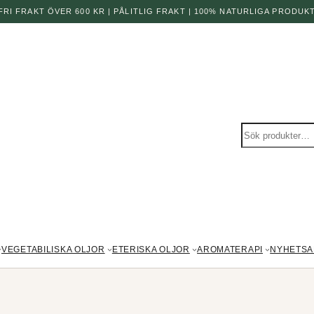
 FRI FRAKT ÖVER 600 KR | PÅLITLIG FRAKT | 100% NATURLIGA PRODUK
Sök
produkter
VEGETABILISKA OLJOR
ETERISKA OLJOR
AROMATERAPI
NYHETSA