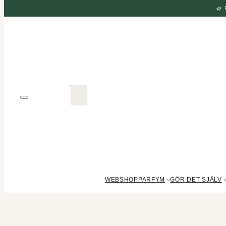
🌿
WEBSHOP
PARFYM
GÖR DET SJÄLV