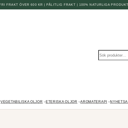
 FRI FRAKT ÖVER 600 KR | PÅLITLIG FRAKT | 100% NATURLIGA PRODUK
Sök
produkter
VEGETABILISKA OLJOR
ETERISKA OLJOR
AROMATERAPI
NYHETSA