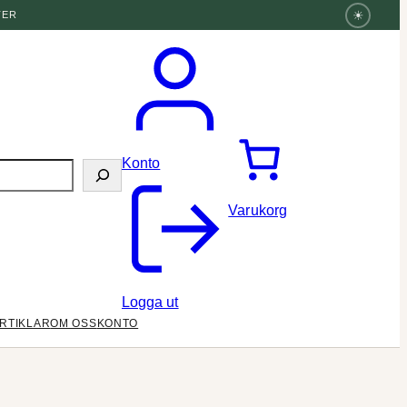
☀
TER
Konto
Varukorg
Logga ut
RTIKLAR
OM OSS
KONTO