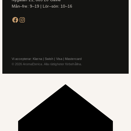
Mån–fre: 9–19 | Lör–sön: 10–16
Facebook
Instagram
Vi accepterar: Klarna | Swish | Visa | Mastercard
© 2026 AromaEterica. Alla rättigheter förbehållna.