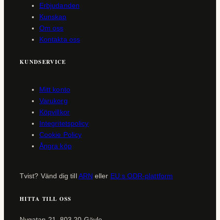
Erbjudanden
Kunskap
Om oss
Kontakta oss
KUNDSERVICE
Mitt konto
Varukorg
Köpvillkor
Integritetspolicy
Cookie Policy
Ångra köp
Tvist? Vänd dig till
ARN
eller
EU:s ODR-plattform
HITTA TILL OSS
Nygatan 21, 803 20 Gävle