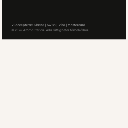
Vi accepterar: Klarna | Swish | Visa | Mastercard
© 2026 AromaEterica. Alla rättigheter förbehållna.