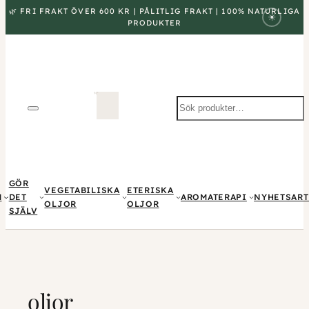
🌿 FRI FRAKT ÖVER 600 KR | PÅLITLIG FRAKT | 100% NATURLIGA
☀
PRODUKTER
Sök
produkter
GÖR
VEGETABILISKA
ETERISKA
M
DET
AROMATERAPI
NYHETSART
OLJOR
OLJOR
SJÄLV
oljor