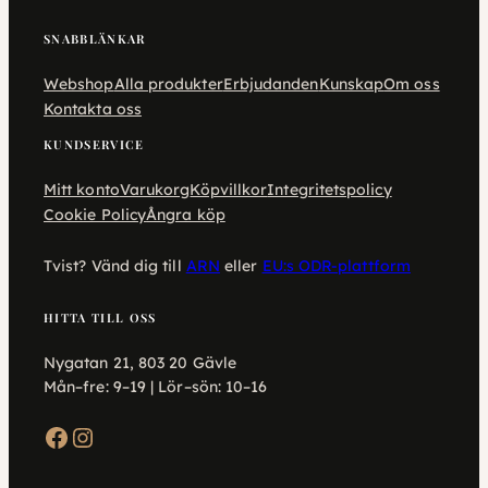
SNABBLÄNKAR
Webshop
Alla produkter
Erbjudanden
Kunskap
Om oss
Kontakta oss
KUNDSERVICE
Mitt konto
Varukorg
Köpvillkor
Integritetspolicy
Cookie Policy
Ångra köp
Tvist? Vänd dig till
ARN
eller
EU:s ODR-plattform
HITTA TILL OSS
Nygatan 21, 803 20 Gävle
Mån–fre: 9–19 | Lör–sön: 10–16
Facebook
Instagram