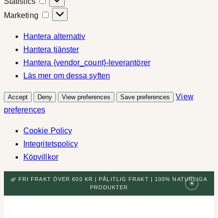
Statistics
Marketing
Marketing
Hantera alternativ
Hantera tjänster
Hantera {vendor_count}-leverantörer
Läs mer om dessa syften
View
Accept
Deny
View preferences
Save preferences
preferences
Cookie Policy
Integritetspolicy
Köpvillkor
🌿 FRI FRAKT ÖVER 600 KR | PÅLITLIG FRAKT | 100% NATURLIGA
☀
PRODUKTER