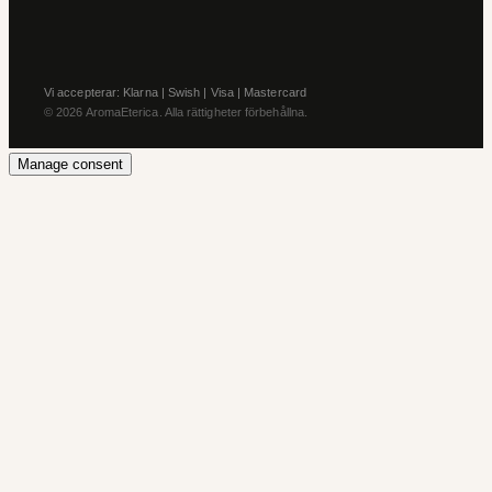
Vi accepterar: Klarna | Swish | Visa | Mastercard
© 2026 AromaEterica. Alla rättigheter förbehållna.
Manage consent