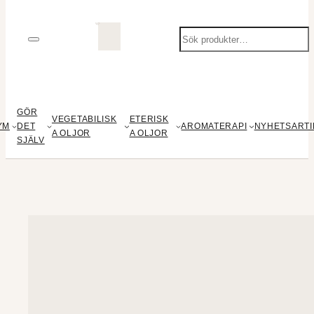
Sök
produkter
GÖR
VEGETABILISK
ETERISK
YM
DET
AROMATERAPI
NYHETSARTI
A OLJOR
A OLJOR
SJÄLV