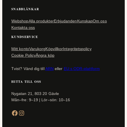
SNABBLÄNKAR
Webshop
Alla produkter
Erbjudanden
Kunskap
Om oss
Kontakta oss
KUNDSERVICE
Mitt konto
Varukorg
Köpvillkor
Integritetspolicy
Cookie Policy
Ångra köp
Tvist? Vänd dig till
ARN
eller
EU:s ODR-plattform
HITTA TILL OSS
Nygatan 21, 803 20 Gävle
Mån–fre: 9–19 | Lör–sön: 10–16
Facebook
Instagram