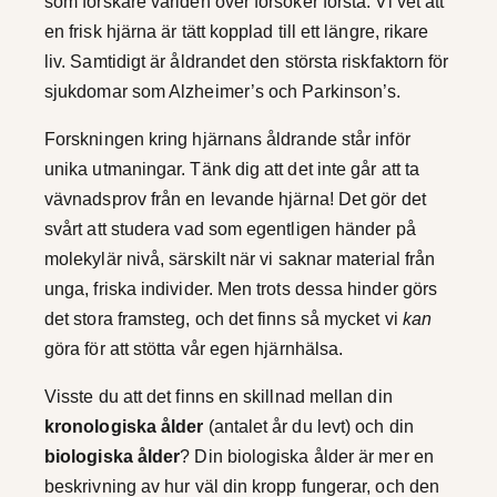
som forskare världen över försöker förstå. Vi vet att
en frisk hjärna är tätt kopplad till ett längre, rikare
liv. Samtidigt är åldrandet den största riskfaktorn för
sjukdomar som Alzheimer’s och Parkinson’s.
Forskningen kring hjärnans åldrande står inför
unika utmaningar. Tänk dig att det inte går att ta
vävnadsprov från en levande hjärna! Det gör det
svårt att studera vad som egentligen händer på
molekylär nivå, särskilt när vi saknar material från
unga, friska individer. Men trots dessa hinder görs
det stora framsteg, och det finns så mycket vi
kan
göra för att stötta vår egen hjärnhälsa.
Visste du att det finns en skillnad mellan din
kronologiska ålder
(antalet år du levt) och din
biologiska ålder
? Din biologiska ålder är mer en
beskrivning av hur väl din kropp fungerar, och den