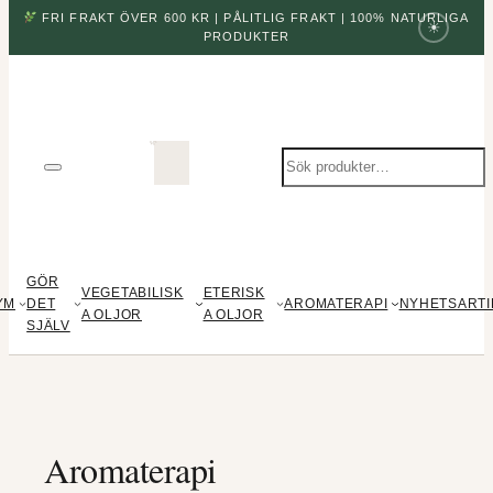
FRI FRAKT ÖVER 600 KR | PÅLITLIG FRAKT | 100% NATURLIGA
☀
PRODUKTER
Sök
produkter
GÖR
VEGETABILISK
ETERISK
YM
DET
AROMATERAPI
NYHETSARTI
A OLJOR
A OLJOR
SJÄLV
Aromaterapi