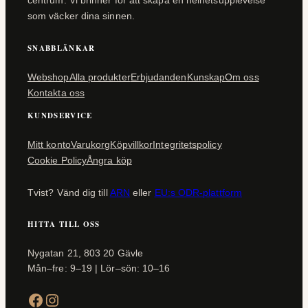
centrum. Vi brinner för att skapa en helhetsupplevelse
som väcker dina sinnen.
SNABBLÄNKAR
Webshop
Alla produkter
Erbjudanden
Kunskap
Om oss
Kontakta oss
KUNDSERVICE
Mitt konto
Varukorg
Köpvillkor
Integritetspolicy
Cookie Policy
Ångra köp
Tvist? Vänd dig till
ARN
eller
EU:s ODR-plattform
HITTA TILL OSS
Nygatan 21, 803 20 Gävle
Mån–fre: 9–19 | Lör–sön: 10–16
Facebook
Instagram