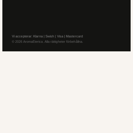
Vi accepterar: Klarna | Swish | Visa | Mastercard
© 2026 AromaEterica. Alla rättigheter förbehållna.