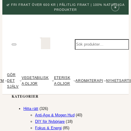
🌿 FRI FRAKT ÖVER 600 KR | PÅLITLIG FRAKT | 100% NATURLIGA
☀
PRODUKTER
Sök
produkter
GÖR
VEGETABILISK
ETERISK
YM
DET
AROMATERAPI
NYHETSARTI
A OLJOR
A OLJOR
SJÄLV
KATEGORIER
326
Hitta rätt
326
produkter
40
Anti-Age & Mogen Hud
40
18
produkter
DIY för Nybörjare
18
85
produkter
Fokus & Energi
85