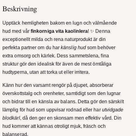
Beskrivning
i
n
Upptäck hemligheten bakom en lugn och välmående
F
hud med vår
finkorniga vita kaolinlera
! ✨ Denna
i
exceptionellt milda och rena naturprodukt är din
n
perfekta partner om du har
känslig hud
som behöver
5
extra omsorg och kärlek. Dess sammetslena, fina
0
struktur gör den idealisk för även de mest ömtåliga
g
hudtyperna, utan att torka ut eller irritera.
r
a
Känn hur den varsamt rengör på djupet, absorberar
m
överskottstalg och orenheter, samtidigt som den lugnar
m
och bidrar till en känsla av balans. Detta gör den särskilt
ä
lämplig för hud som uppvisar rodnad eller har
utvidgade
n
blodkärl
, då den ger en skonsam men effektiv vård. Din
g
hud kommer att kännas otroligt mjuk, fräsch och
d
balanserad.