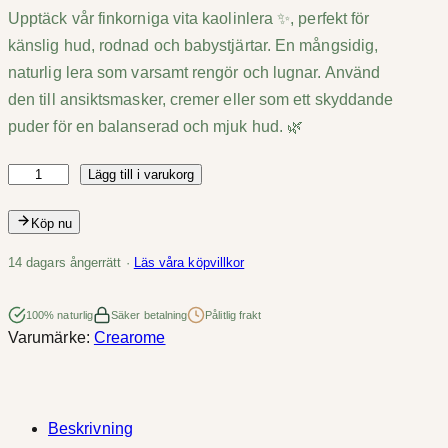
Upptäck vår finkorniga vita kaolinlera ✨, perfekt för
känslig hud, rodnad och babystjärtar. En mångsidig,
naturlig lera som varsamt rengör och lugnar. Använd
den till ansiktsmasker, cremer eller som ett skyddande
puder för en balanserad och mjuk hud. 🌿
Lägg till i varukorg
L
e
Köp nu
r
a
14 dagars ångerrätt ·
Läs våra köpvillkor
V
i
100% naturlig
Säker betalning
Pålitlig frakt
Varumärke:
Crearome
t
K
a
o
Beskrivning
l