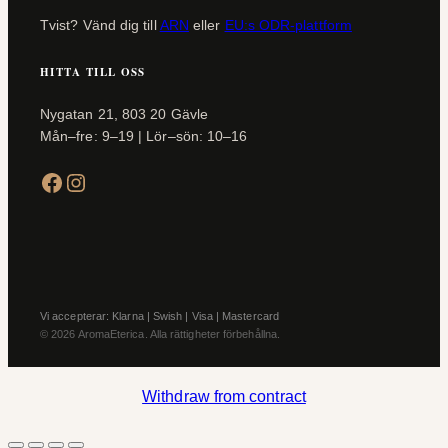
Tvist? Vänd dig till
ARN
eller
EU:s ODR-plattform
HITTA TILL OSS
Nygatan 21, 803 20 Gävle
Mån–fre: 9–19 | Lör–sön: 10–16
Facebook
Instagram
Vi accepterar: Klarna | Swish | Visa | Mastercard
© 2026 AromaEterica. Alla rättigheter förbehållna.
Withdraw from contract