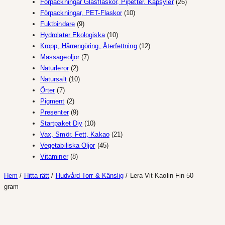
produkter
26
Förpackningar Glasflaskor, Pipetter, Kapsyler
26
10
produkter
Förpackningar, PET-Flaskor
10
9
produkter
Fuktbindare
9
produkter
10
Hydrolater Ekologiska
10
produkter
12
Kropp, Hårrengöring, Återfettning
12
7
produkter
Massageoljor
7
2
produkter
Naturleror
2
produkter
10
Natursalt
10
7
produkter
Örter
7
produkter
2
Pigment
2
produkter
9
Presenter
9
produkter
10
Startpaket Diy
10
produkter
21
Vax, Smör, Fett, Kakao
21
45
produkter
Vegetabiliska Oljor
45
8
produkter
Vitaminer
8
produkter
Hem
/
Hitta rätt
/
Hudvård Torr & Känslig
/ Lera Vit Kaolin Fin 50
gram