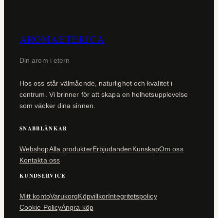
AROMAETERICA
Din arom i etern
Hos oss står välmående, naturlighet och kvalitet i
centrum. Vi brinner för att skapa en helhetsupplevelse
som väcker dina sinnen.
SNABBLÄNKAR
Webshop
Alla produkter
Erbjudanden
Kunskap
Om oss
Kontakta oss
KUNDSERVICE
Mitt konto
Varukorg
Köpvillkor
Integritetspolicy
Cookie Policy
Ångra köp