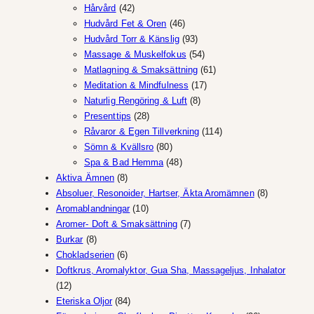
42
produkter
Hårvård
42
produkter
46
Hudvård Fet & Oren
46
produkter
93
Hudvård Torr & Känslig
93
produkter
54
Massage & Muskelfokus
54
produkter
61
Matlagning & Smaksättning
61
17
produkter
Meditation & Mindfulness
17
8
produkter
Naturlig Rengöring & Luft
8
28
produkter
Presenttips
28
produkter
114
Råvaror & Egen Tillverkning
114
80
produkter
Sömn & Kvällsro
80
produkter
48
Spa & Bad Hemma
48
8
produkter
Aktiva Ämnen
8
produkter
8
Absoluer, Resonoider, Hartser, Äkta Aromämnen
8
10
produkter
Aromablandningar
10
produkter
7
Aromer- Doft & Smaksättning
7
8
produkter
Burkar
8
produkter
6
Chokladserien
6
produkter
Doftkrus, Aromalyktor, Gua Sha, Massageljus, Inhalator
12
12
produkter
84
Eteriska Oljor
84